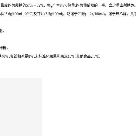
57% ~ 72%。每g产生8.37J热量,约为葡萄糖的一半。含少量山梨糖醇。相对密度1.49
0ml , 20°C)及甘油(5.5g/100ml)。略溶于乙醇( 1.2g/100ml)。溶于热乙
剂。
胶姆糖。
31% ;软糖40% ;蜜饯和冰霜8% ;未标准化果酱和果冻15% ;其他食品2.5%。