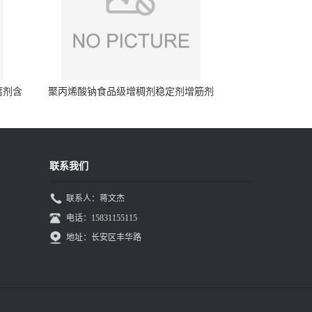
腐剂含
聚丙烯酸钠食品级增稠剂稳定剂增筋剂
联系我们
联系人：蒋文杰
电话：15831155115
地址：长安区丰华路