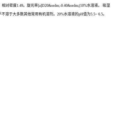
。旋光率[a]D20&ordm;-0.40&ordm;(10%水溶液。 吸湿
醇。几乎不溶于大多数其他常用有机溶剂。20%水溶液的pH值为5.5~ 6.5。