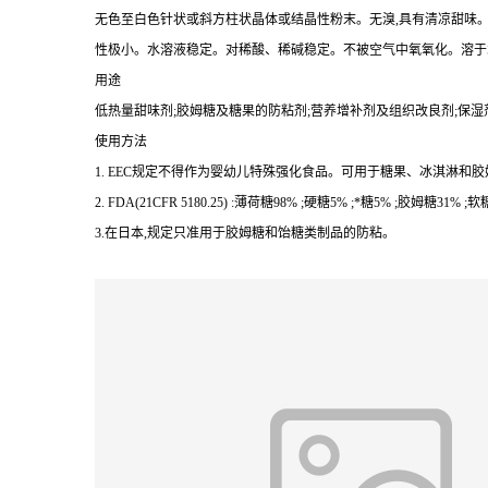
无色至白色针状或斜方柱状晶体或结晶性粉末。无溴,具有清凉甜味。甜度约为蔗糖的
性极小。水溶液稳定。对稀酸、稀碱稳定。不被空气中氧氧化。溶于水( 5.6g/10
用途
低热量甜味剂;胶姆糖及糖果的防粘剂;营养增补剂及组织改良剂;保湿
使用方法
1. EEC规定不得作为婴幼儿特殊强化食品。可用于糖果、冰淇淋和
2. FDA(21CFR 5180.25) :薄荷糖98% ;硬糖5% ;*糖5% ;胶姆糖
3.在日本,规定只准用于胶姆糖和饴糖类制品的防粘。