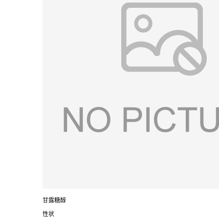
甘露糖醇
性状