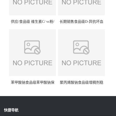
供应/食品级 维生素C/ vc粉/
长期销售食品级D-异抗坏血
抗坏血酸 水溶性抗氧化剂
酸钠食品护色剂防腐剂异VC
钠
苯甲酸钠食品级苯甲酸钠保
聚丙烯酸钠食品级增稠剂稳
鲜剂防腐剂含量99%
定剂增筋剂
快捷导航