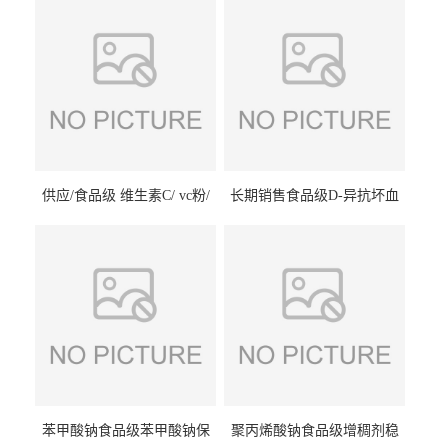
供应/食品级 维生素C/ vc粉/
长期销售食品级D-异抗坏血
抗坏血酸 水溶性抗氧化剂
酸钠食品护色剂防腐剂异VC
钠
苯甲酸钠食品级苯甲酸钠保
聚丙烯酸钠食品级增稠剂稳