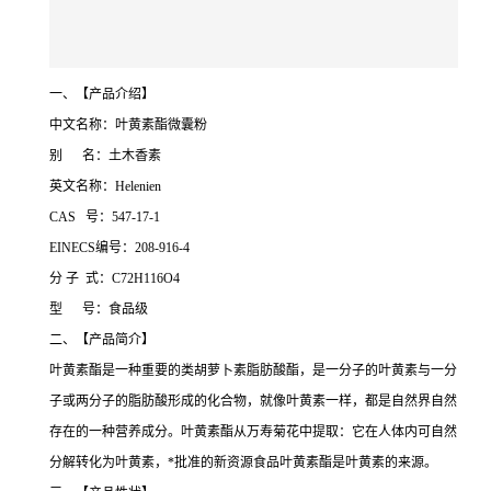
一、【产品介绍】
中文名称：叶黄素酯微囊粉
别 名：土木香素
英文名称：Helenien
CAS 号：547-17-1
EINECS编号：208-916-4
分 子 式：C72H116O4
型 号：食品级
二、【产品简介】
叶黄素酯是一种重要的类胡萝卜素脂肪酸酯，是一分子的叶黄素与一分
子或两分子的脂肪酸形成的化合物，就像叶黄素一样，都是自然界自然
存在的一种营养成分。叶黄素酯从万寿菊花中提取：它在人体内可自然
分解转化为叶黄素，*批准的新资源食品叶黄素酯是叶黄素的来源。