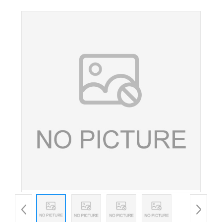
品级 叶黄素酯微囊粉着色剂 着色剂