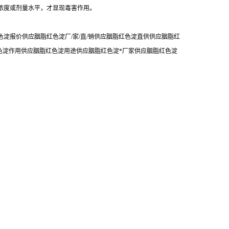
浓度或剂量水平，才显现毒害作用。
淀报价供应胭脂红色淀厂/家/直/销供应胭脂红色淀直供供应胭脂红
色淀作用供应胭脂红色淀用途供应胭脂红色淀*厂家供应胭脂红色淀