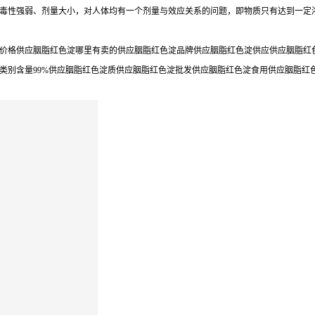
毒性强弱、剂量大小，对人体均有一个剂量与效应关系的问题，即物质只有达到一定
价格供应胭脂红色淀哪里有卖的供应胭脂红色淀品牌供应胭脂红色淀供应供应胭脂红色
类别含量99%供应胭脂红色淀质供应胭脂红色淀批发供应胭脂红色淀食用供应胭脂红