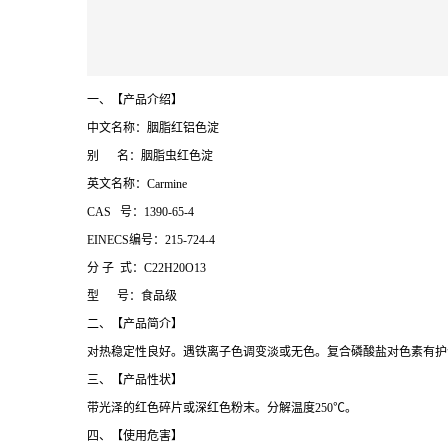
一、【产品介绍】
中文名称：胭脂红铝色淀
别 名：胭脂虫红色淀
英文名称：Carmine
CAS 号：1390-65-4
EINECS编号：215-724-4
分 子 式：C22H20O13
型 号：食品级
二、【产品简介】
对热稳定性良好。遇铁离子色调变淡或无色。复合磷酸盐对色素有护
三、【产品性状】
带光泽的红色碎片或深红色粉末。分解温度250℃。
四、【使用危害】