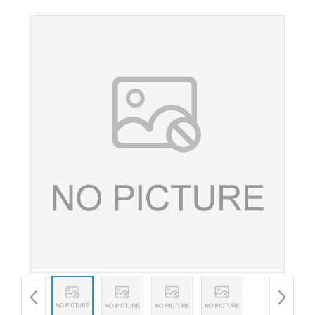
饵料食品级着色剂柠檬色