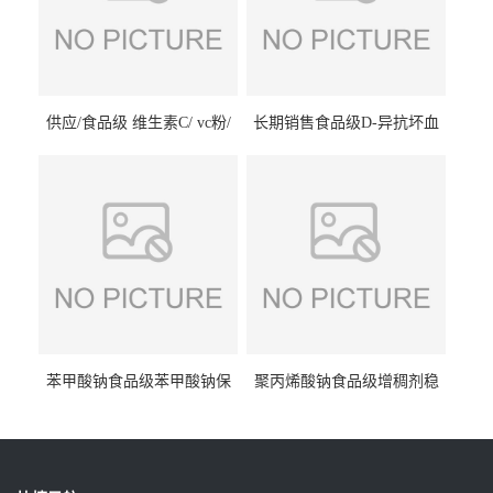
供应/食品级 维生素C/ vc粉/
长期销售食品级D-异抗坏血
抗坏血酸 水溶性抗氧化剂
酸钠食品护色剂防腐剂异VC
钠
苯甲酸钠食品级苯甲酸钠保
聚丙烯酸钠食品级增稠剂稳
鲜剂防腐剂含量99%
定剂增筋剂