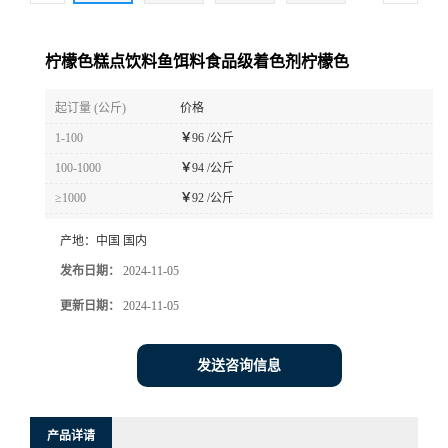
柠檬色糕点饮料鱼饵料食品级着色剂柠檬色
起订量 (公斤)
价格
1-100
￥
96 /公斤
100-1000
￥
94 /公斤
≥1000
￥
92 /公斤
产地：
中国 国内
发布日期：
2024-11-05
更新日期：
2024-11-05
发送咨询信息
产品详请