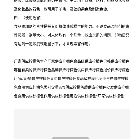
硝酸、盐酸及氢氧化钠仍呈黄色。主要用于食品、饮料、药品及化妆品
及化妆品的着色，也可用于羊毛，蚕丝的染色及制造色淀。
四、【使用危害】
食品添加剂的毒性是指其对机体造成损害的能力。不论食品添加剂的毒
性强弱、剂量大小，对人体均有一个剂量与效应关系的问题，即物质只
有达到一定浓度或剂量水平，才显现毒害作用。
厂家供应柠檬色生产厂家供应柠檬色食品级供应柠檬色价格供应柠檬色
哪里有卖的供应柠檬色品牌供应柠檬色供应供应柠檬色报价供应柠檬色
厂/家/直/销供应柠檬色直供供应柠檬色食品级柠檬色专业生产供应柠檬
色食用供应柠檬色类别含量99%供应柠檬色质供应柠檬色批发供应柠檬
色食用供应柠檬色作用供应柠檬色用途供应柠檬色*厂家供应柠檬色