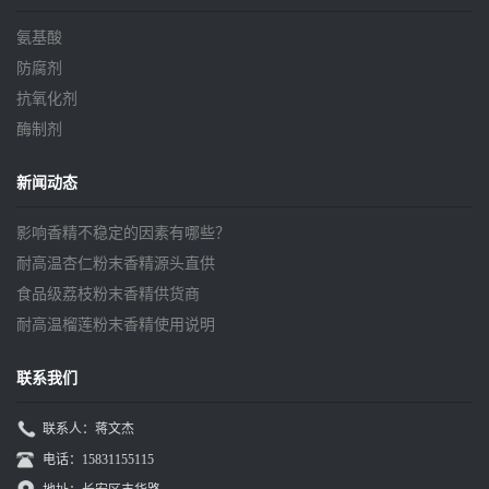
氨基酸
防腐剂
抗氧化剂
酶制剂
新闻动态
影响香精不稳定的因素有哪些？
耐高温杏仁粉末香精源头直供
食品级荔枝粉末香精供货商
耐高温榴莲粉末香精使用说明
联系我们
联系人：蒋文杰
电话：15831155115