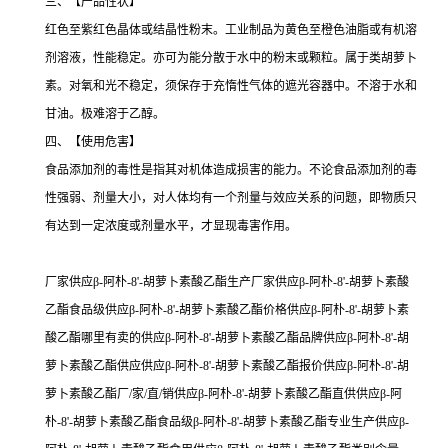
三、【产品性状】
红色至紫红色晶体或结晶性粉末。工业制品为黄色至橙色油脂或有机溶
剂溶液，性能稳定。亦可为能分散于水中的粉末或颗粒。属于类胡萝卜
素。对氧和光不稳定，须保存于充惰性气体的遮光容器中。不溶于水和
甘油。极难溶于乙醇。
四、【使用危害】
食品添加剂的毒性是指其对机体造成损害的能力。不论食品添加剂的毒
性强弱、剂量大小，对人体均有一个剂量与效应关系的问题，即物质只
有达到一定浓度或剂量水平，才显现毒害作用。
厂家供应β-阿朴-8'-胡萝卜素酸乙酯生产厂家供应β-阿朴-8'-胡萝卜素酸
乙酯食品级供应β-阿朴-8'-胡萝卜素酸乙酯价格供应β-阿朴-8'-胡萝卜素
酸乙酯哪里有卖的供应β-阿朴-8'-胡萝卜素酸乙酯品牌供应β-阿朴-8'-胡
萝卜素酸乙酯供应供应β-阿朴-8'-胡萝卜素酸乙酯报价供应β-阿朴-8'-胡
萝卜素酸乙酯厂/家/直/销供应β-阿朴-8'-胡萝卜素酸乙酯直供供应β-阿
朴-8'-胡萝卜素酸乙酯食品级β-阿朴-8'-胡萝卜素酸乙酯专业生产供应β-