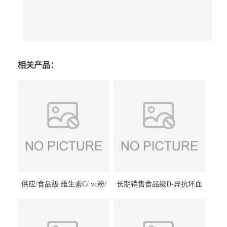
相关产品：
供应/食品级 维生素C/ vc粉/
长期销售食品级D-异抗坏血
抗坏血酸 水溶性抗氧化剂
酸钠食品护色剂防腐剂异VC
钠