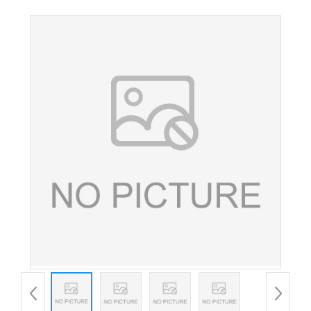
食品级β-阿朴-8'-胡萝卜素酸乙酯