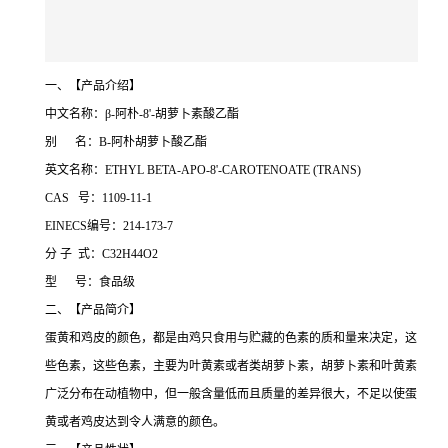
一、【产品介绍】
中文名称：β-阿朴-8'-胡萝卜素酸乙酯
别 名：B-阿朴胡萝卜酸乙酯
英文名称：ETHYL BETA-APO-8'-CAROTENOATE (TRANS)
CAS 号：1109-11-1
EINECS编号：214-173-7
分 子 式：C32H44O2
型 号：食品级
二、【产品简介】
蛋黄和鸡皮的颜色，都是由鸡只食用与贮藏的色素的质和量来决定，这
些色素，这些色素，主要为叶黄素或者类胡萝卜素，胡萝卜素和叶黄素
广泛分布在动植物中，但一般含量低而且质量的差异很大，不足以使蛋
黄或者鸡皮达到令人满意的颜色。