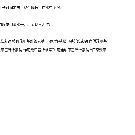
上长时间加热，粘性降低，在水中不溶。
浓度或剂量水平，才显现毒害作用。
素钠 报价羧甲基纤维素钠 厂/家/直/销羧甲基纤维素钠 直供羧甲基
羧甲基纤维素钠 作用羧甲基纤维素钠 用途羧甲基纤维素钠 *厂家羧甲