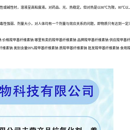
性或碱性时，溶液呈高粘度液。对药品、光、热稳定。但对热是以80℃为限，80℃以
毒性强弱、剂量大小，对人体均有一个剂量与效应关系的问题，即物质只有达到一定
 价格羧甲基纤维素钠 哪里有卖的羧甲基纤维素钠 品牌羧甲基纤维素钠 供应羧甲基纤维
纤维素钠 类别含量99%羧甲基纤维素钠 质羧甲基纤维素钠 批发羧甲基纤维素钠 食用