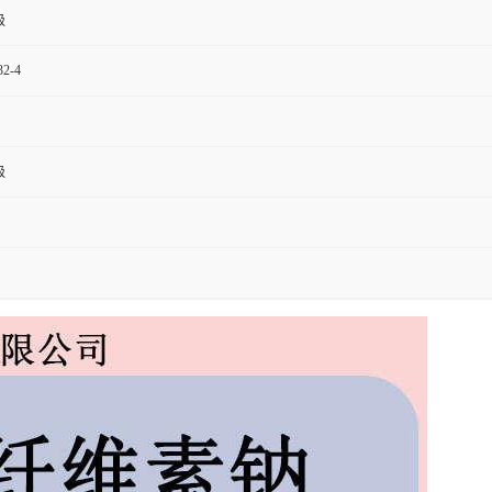
级
32-4
级