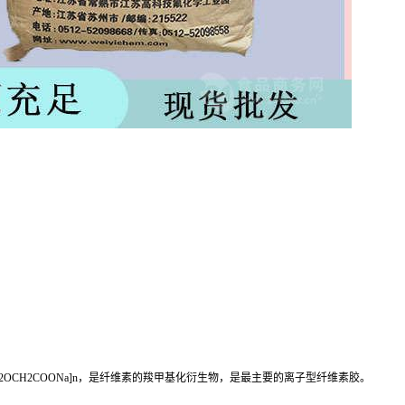
H)2OCH2COONa]n，是纤维素的羧甲基化衍生物，是最主要的离子型纤维素胶。