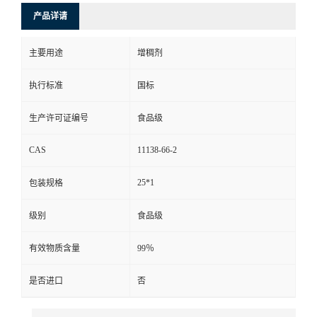
产品详请
主要用途
增稠剂
执行标准
国标
生产许可证编号
食品级
CAS
11138-66-2
25*1
包装规格
级别
食品级
有效物质含量
99％
是否进口
否