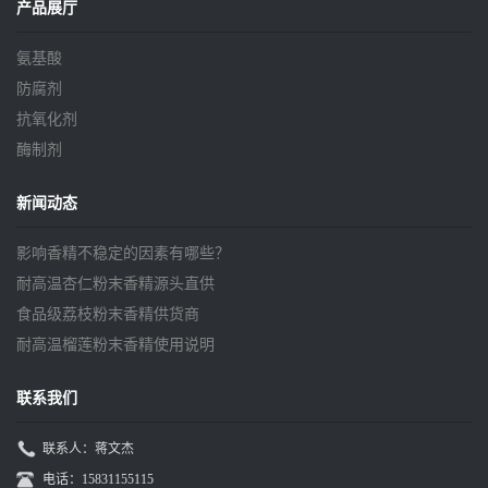
产品展厅
氨基酸
防腐剂
抗氧化剂
酶制剂
新闻动态
影响香精不稳定的因素有哪些？
耐高温杏仁粉末香精源头直供
食品级荔枝粉末香精供货商
耐高温榴莲粉末香精使用说明
联系我们
联系人：蒋文杰
电话：15831155115