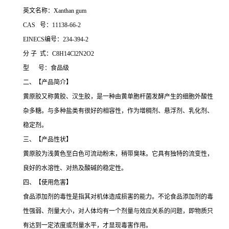
英文名称：Xanthan gum
CAS 号：11138-66-2
EINECS编号：234-394-2
分 子 式：C8H14Cl2N2O2
型 号：食品级
二、【产品简介】
黄原胶又称黄胶、汉生胶，是一种由黄单胞杆菌发酵产生的细胞外酸性
杂多糖。与多种盐类有很好的相容性，作为增稠剂、悬浮剂、乳化剂、
稳定剂。
三、【产品性状】
黄原胶为浅黄色至白色可流动粉末，稍带臭味。它具有独特的流变性，
良好的水溶性、对热及酸碱的稳定性。
四、【使用危害】
食品添加剂的毒性是指其对机体造成损害的能力。不论食品添加剂的毒
性强弱、剂量大小，对人体均有一个剂量与效应关系的问题，即物质只
有达到一定浓度或剂量水平，才显现毒害作用。