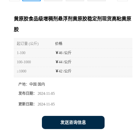
黄原胶食品级增稠剂悬浮剂黄原胶稳定剂现货高粘黄原
胶
起订量 (公斤)
价格
1-100
￥
46 /公斤
100-1000
￥
44 /公斤
≥1000
￥
42 /公斤
产地：
中国 国内
发布日期：
2024-11-05
更新日期：
2024-11-05
发送咨询信息