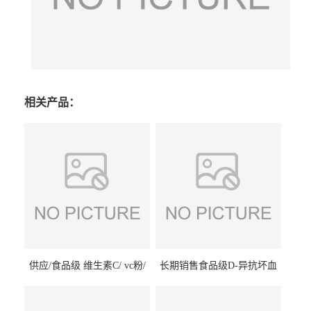
相关产品：
供应/食品级 维生素C/ vc粉/
长期销售食品级D-异抗坏血
抗坏血酸 水溶性抗氧化剂
酸钠食品护色剂防腐剂异VC
钠