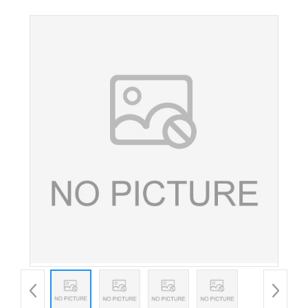
食品级tbhq 油脂抗氧化剂 欢迎洽谈