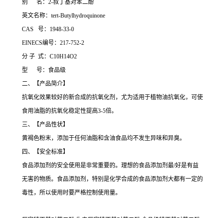
别 名：2-叔丁基对苯二酚
英文名称：tert-Butylhydroquinone
CAS 号：1948-33-0
EINECS编号：217-752-2
分 子 式：C10H14O2
型 号：食品级
二、【产品简介】
抗氧化效果较好的新合成的抗氧化剂，尤为适用于植物油抗氧化，可使
食用油脂的抗氧化稳定性提高3-5倍。
三、【产品性状】
黄褐色粉末，添加于任何油脂和含油食品均不发生异味和异臭。
四、【安全标准】
食品添加剂的安全使用是非常重要的。理想的食品添加剂最/好是有益
无害的物质。食品添加剂，特别是化学合成的食品添加剂大都有一定的
毒性，所以使用时要严格控制使用量。