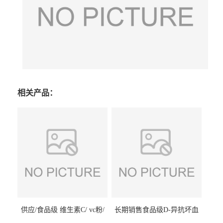
相关产品：
供应/食品级 维生素C/ vc粉/
长期销售食品级D-异抗坏血
抗坏血酸 水溶性抗氧化剂
酸钠食品护色剂防腐剂异VC