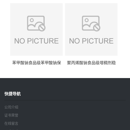
抗坏血酸 水溶性抗氧化剂
酸钠食品护色剂防腐剂异VC
钠
苯甲酸钠食品级苯甲酸钠保
聚丙烯酸钠食品级增稠剂稳
鲜剂防腐剂含量99%
定剂增筋剂
快捷导航
公司介绍
证书荣誉
在线留言