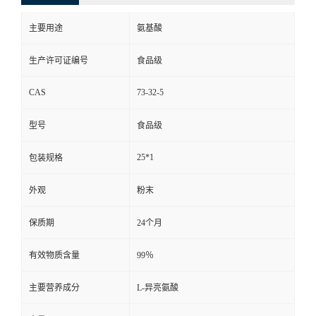
主要用途
氨基酸
生产许可证编号
食品级
CAS
73-32-5
型号
食品级
25*1
包装规格
外观
粉末
保质期
24个月
有效物质含量
99％
主要营养成分
L-异亮氨酸