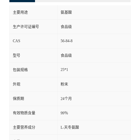
主要用途
氨基酸
生产许可证编号
食品级
CAS
56-84-8
型号
食品级
25*1
包装规格
外观
粉末
保质期
24个月
有效物质含量
99％
主要营养成分
L-天冬氨酸