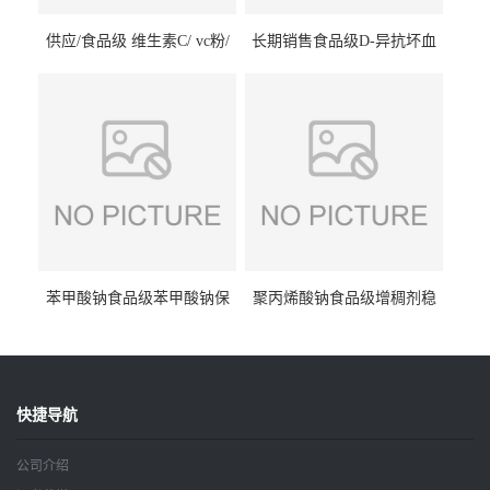
供应/食品级 维生素C/ vc粉/
长期销售食品级D-异抗坏血
抗坏血酸 水溶性抗氧化剂
酸钠食品护色剂防腐剂异VC
钠
苯甲酸钠食品级苯甲酸钠保
聚丙烯酸钠食品级增稠剂稳
鲜剂防腐剂含量99%
定剂增筋剂
快捷导航
公司介绍