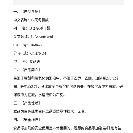
一、【产品介绍】
中文名称：L-天冬氨酸
别 名：D-2-氨基丁酸
英文名称：L-Aspartic acid
CAS 号：56-84-8
分 子 式：C4H7NO4
型 号：食品级
二、【产品简介】
易溶于稀酸和氢氧化钠溶液中，不溶于乙醇、乙醚、加热至270℃分
解，等电点2.77，其比旋度与所溶的溶剂有关。在酸溶液中为右旋，碱
溶液中为左旋，水溶液中为右旋。
三、【产品性状】
本品为白色或类白色结晶或结晶性粉末，无臭。
四、【安全标准】
食品添加剂的安全使用是非常重要的。理想的食品添加剂最/好是有益