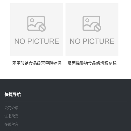
抗坏血酸 水溶性抗氧化剂
酸钠食品护色剂防腐剂异VC
钠
苯甲酸钠食品级苯甲酸钠保
聚丙烯酸钠食品级增稠剂稳
鲜剂防腐剂含量99%
定剂增筋剂
快捷导航
公司介绍
证书荣誉
在线留言