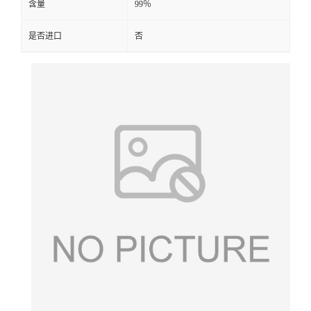
含量
99％
是否进口
否