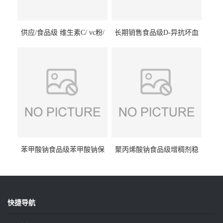
供应/食品级 维生素C/ vc粉/
长期销售食品级D-异抗坏血
抗坏血酸 水溶性抗氧化剂
酸钠食品护色剂防腐剂异VC
钠
苯甲酸钠食品级苯甲酸钠保
聚丙烯酸钠食品级增稠剂稳
鲜剂防腐剂含量99%
定剂增筋剂
快捷导航