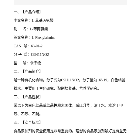
一、【产品介绍】
中文名称：L-苯基丙氨酸
别 名：L-苯丙氨酸
英文名称：L-Phenylalanine
CAS 号：63-91-2
分 子 式：C9H11NO2
型 号：食品级
二、【产品简介】
是一种有机化合物，分子式为C9H11NO2，分子量为165.19，白色结晶
粉末。主要用于生化研究、配制培养基、营养学研究。
三、【产品性状】
常温下为白色结晶或结晶性粉末固体，减压升华，溶于水，难溶于甲
醇、乙醇、乙醚。
四、【安全标准】
食品添加剂的安全使用是非常重要的。理想的食品添加剂最好是有益无