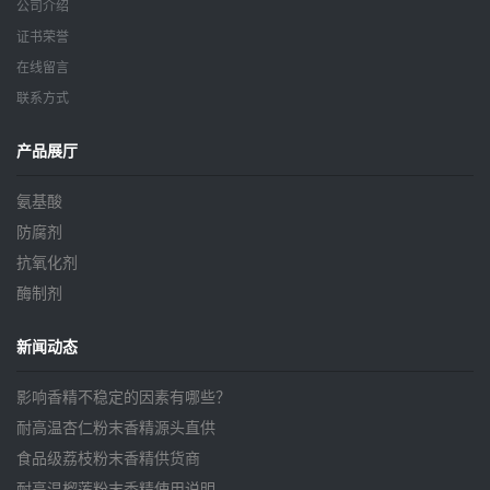
公司介绍
证书荣誉
在线留言
联系方式
产品展厅
氨基酸
防腐剂
抗氧化剂
酶制剂
新闻动态
影响香精不稳定的因素有哪些？
耐高温杏仁粉末香精源头直供
食品级荔枝粉末香精供货商
耐高温榴莲粉末香精使用说明