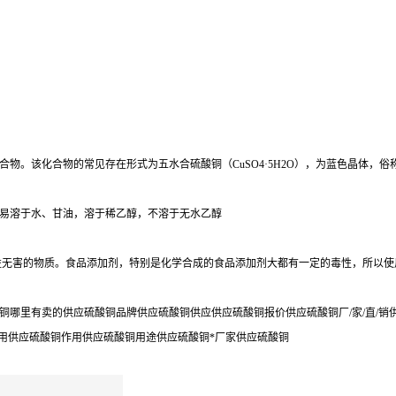
合物。该化合物的常见存在形式为五水合硫酸铜（CuSO4·5H2O），为蓝色晶体，俗
易溶于水、甘油，溶于稀乙醇，不溶于无水乙醇
益无害的物质。食品添加剂，特别是化学合成的食品添加剂大都有一定的毒性，所以使
铜哪里有卖的供应硫酸铜品牌供应硫酸铜供应供应硫酸铜报价供应硫酸铜厂/家/直/
食用供应硫酸铜作用供应硫酸铜用途供应硫酸铜*厂家供应硫酸铜