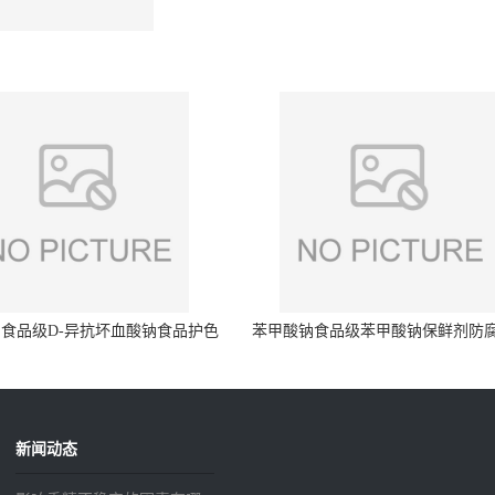
食品级D-异抗坏血酸钠食品护色
苯甲酸钠食品级苯甲酸钠保鲜剂防
剂防腐剂异VC钠
量99%
新闻动态