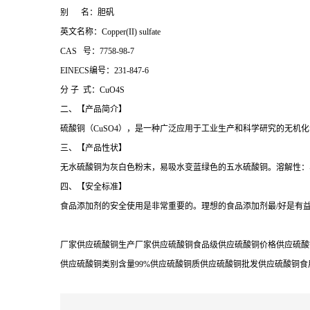
别 名：胆矾
英文名称：Copper(II) sulfate
CAS 号：7758-98-7
EINECS编号：231-847-6
分 子 式：CuO4S
二、【产品简介】
硫酸铜（CuSO4），是一种广泛应用于工业生产和科学研究的无机化
三、【产品性状】
无水硫酸铜为灰白色粉末，易吸水变蓝绿色的五水硫酸铜。溶解性：
四、【安全标准】
食品添加剂的安全使用是非常重要的。理想的食品添加剂最/好是有
厂家供应硫酸铜生产厂家供应硫酸铜食品级供应硫酸铜价格供应硫酸
供应硫酸铜类别含量99%供应硫酸铜质供应硫酸铜批发供应硫酸铜