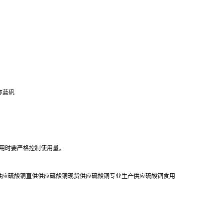
称蓝矾
用时要严格控制使用量。
销供应硫酸铜直供供应硫酸铜现货供应硫酸铜专业生产供应硫酸铜食用