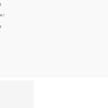
级
98-7
级