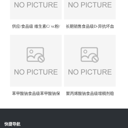
供应/食品级 维生素C/ vc粉/
长期销售食品级D-异抗坏血
抗坏血酸 水溶性抗氧化剂
酸钠食品护色剂防腐剂异VC
钠
苯甲酸钠食品级苯甲酸钠保
聚丙烯酸钠食品级增稠剂稳
鲜剂防腐剂含量99%
定剂增筋剂
快捷导航