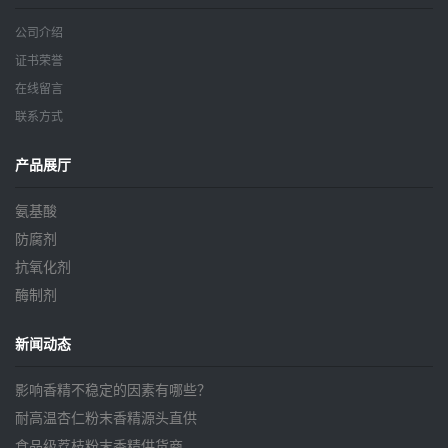
公司介绍
证书荣誉
在线留言
联系方式
产品展厅
氨基酸
防腐剂
抗氧化剂
酶制剂
新闻动态
影响香精不稳定的因素有哪些？
耐高温杏仁粉末香精源头直供
食品级荔枝粉末香精供货商