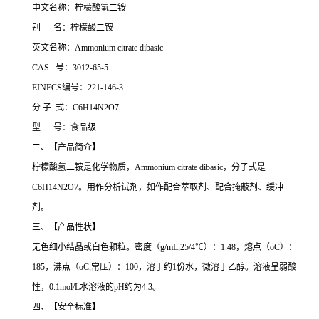
中文名称：柠檬酸氢二铵
别 名：柠檬酸二铵
英文名称：Ammonium citrate dibasic
CAS 号：3012-65-5
EINECS编号：221-146-3
分 子 式：C6H14N2O7
型 号：食品级
二、【产品简介】
柠檬酸氢二铵是化学物质，Ammonium citrate dibasic，分子式是
C6H14N2O7。用作分析试剂，如作配合萃取剂、配合掩蔽剂、缓冲
剂。
三、【产品性状】
无色细小结晶或白色颗粒。密度（g/mL,25/4℃）：1.48，熔点（oC）：
185，沸点（oC,常压）：100，溶于约1份水，微溶于乙醇。溶液呈弱酸
性，0.1mol/L水溶液的pH约为4.3。
四、【安全标准】