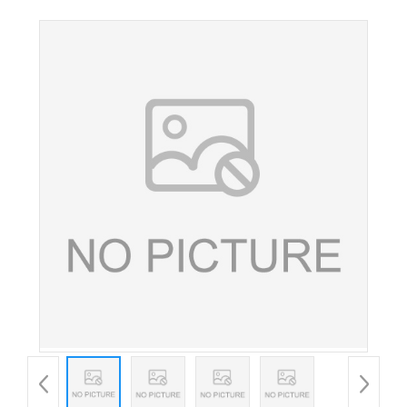
食品级柠檬酸氢二铵酸度调节剂 欢迎洽谈