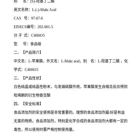
别 名：(S)-羟基丁二酸
英文名称：L-(-)-Malic Acid
CAS 号：97-67-6
EINECS编号：202-601-5
分 子 式：C4H6O5
型 号：食品级
二、【产品简介】
中文名：L-苹果酸，外文名：L-Malic acid，别 名：L-羟基丁二酸 ，化
学式：C4H6O5
三、【产品性状】
白色结晶或结晶性粉末，与发烟硫酸作用，苹果酸发生自缩合反应得到
吡喃酮的衍生物香豆酸
四、【安全标准】
食品添加剂的安全使用是非常重要的。理想的食品添加剂最/好是有益
无害的物质。食品添加剂，特别是化学合成的食品添加剂大都有一定的
毒性，所以使用时要严格控制使用量。