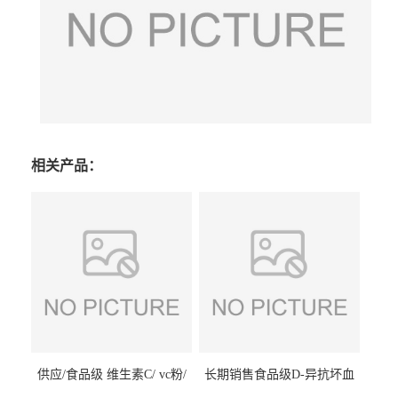
相关产品：
供应/食品级 维生素C/ vc粉/
长期销售食品级D-异抗坏血
抗坏血酸 水溶性抗氧化剂
酸钠食品护色剂防腐剂异VC