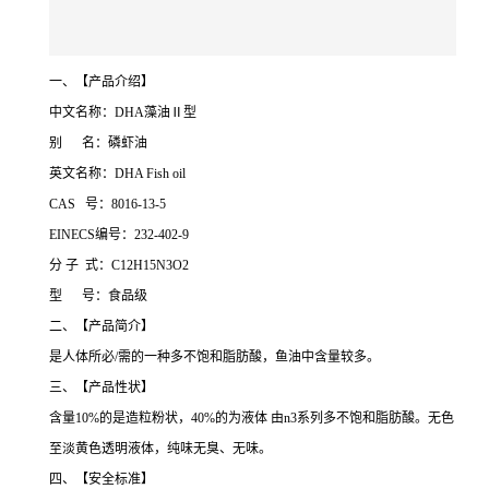
一、【产品介绍】
中文名称：DHA藻油Ⅱ型
别 名：磷虾油
英文名称：DHA Fish oil
CAS 号：8016-13-5
EINECS编号：232-402-9
分 子 式：C12H15N3O2
型 号：食品级
二、【产品简介】
是人体所必/需的一种多不饱和脂肪酸，鱼油中含量较多。
三、【产品性状】
含量10%的是造粒粉状，40%的为液体 由n3系列多不饱和脂肪酸。无色
至淡黄色透明液体，纯味无臭、无味。
四、【安全标准】