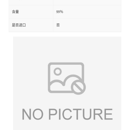
含量
99％
是否进口
否