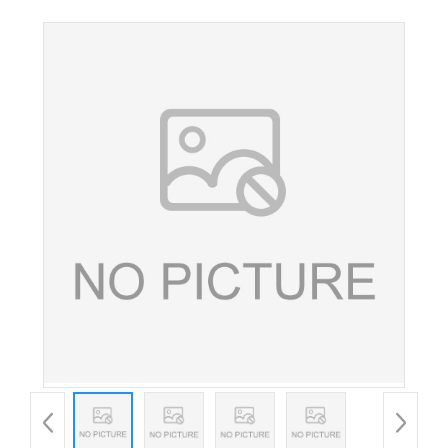
酸 食品级鱼油 藻油 营养增补剂 欢迎洽谈