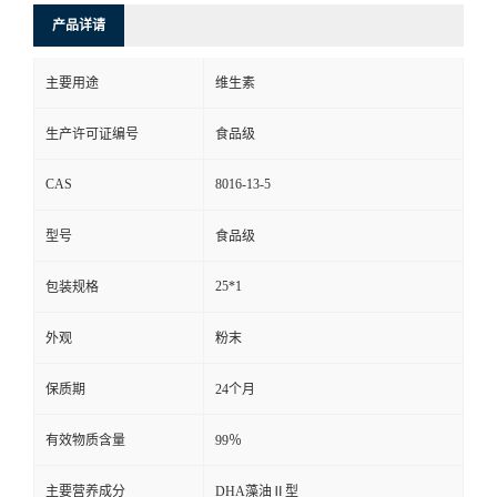
产品详请
主要用途
维生素
生产许可证编号
食品级
CAS
8016-13-5
型号
食品级
25*1
包装规格
外观
粉末
保质期
24个月
有效物质含量
99％
主要营养成分
DHA藻油Ⅱ型