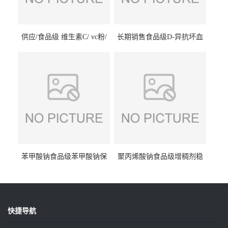
供应/食品级 维生素C/ vc粉/
长期销售食品级D-异抗坏血
抗坏血酸 水溶性抗氧化剂
酸钠食品护色剂防腐剂异VC
钠
苯甲酸钠食品级苯甲酸钠保
聚丙烯酸钠食品级增稠剂稳
鲜剂防腐剂含量99%
定剂增筋剂
快捷导航