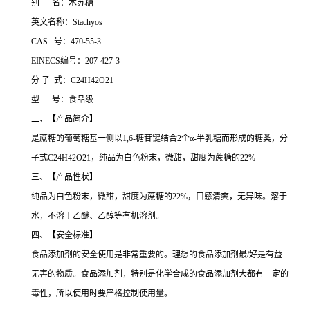
别 名：木苏糖
英文名称：Stachyos
CAS 号：470-55-3
EINECS编号：207-427-3
分 子 式：C24H42O21
型 号：食品级
二、【产品简介】
是蔗糖的葡萄糖基一侧以1,6-糖苷键结合2个α-半乳糖而形成的糖类，分
子式C24H42O21，纯品为白色粉末，微甜，甜度为蔗糖的22%
三、【产品性状】
纯品为白色粉末，微甜，甜度为蔗糖的22%，口感清爽，无异味。溶于
水，不溶于乙醚、乙醇等有机溶剂。
四、【安全标准】
食品添加剂的安全使用是非常重要的。理想的食品添加剂最/好是有益
无害的物质。食品添加剂，特别是化学合成的食品添加剂大都有一定的
毒性，所以使用时要严格控制使用量。