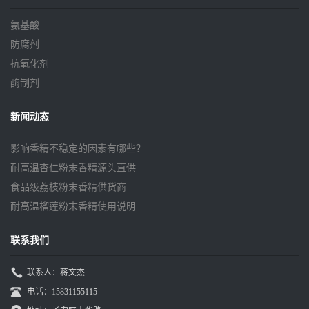
氨基酸
防腐剂
抗氧化剂
酶制剂
新闻动态
影响香精不稳定的因素有哪些？
耐高温杏仁粉末香精源头直供
食品级荔枝粉末香精供货商
耐高温榴莲粉末香精使用说明
联系我们
联系人：蒋文杰
电话：15831155115