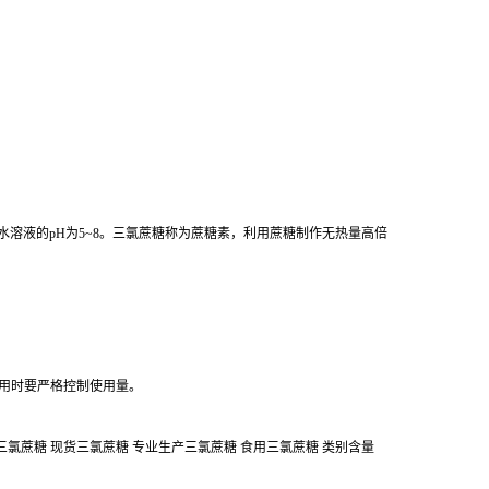
%水溶液的pH为5~8。三氯蔗糖称为蔗糖素，利用蔗糖制作无热量高倍
用时要严格控制使用量。
供三氯蔗糖 现货三氯蔗糖 专业生产三氯蔗糖 食用三氯蔗糖 类别含量