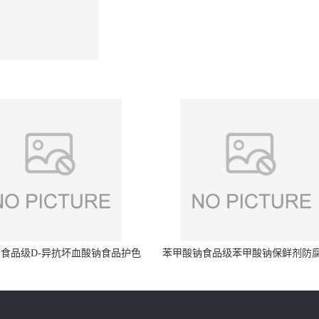
食品级D-异抗坏血酸钠食品护色
苯甲酸钠食品级苯甲酸钠保鲜剂防
剂防腐剂异VC钠
量99%