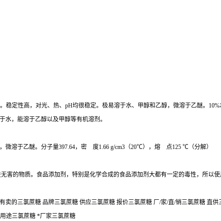
3O8。稳定性高，对光、热、pH均很稳定。极易溶于水、甲醇和乙醇，微溶于乙醚。10
于水，能溶于乙醇以及甲醇等有机溶剂。
醚。分子量397.64，密 度1.66 g/cm3（20℃），熔 点125 ℃（分解）
益无害的物质。食品添加剂，特别是化学合成的食品添加剂大都有一定的毒性，所以使
有卖的三氯蔗糖 品牌三氯蔗糖 供应三氯蔗糖 报价三氯蔗糖 厂/家/直/销三氯蔗糖 直
 用途三氯蔗糖 *厂家三氯蔗糖