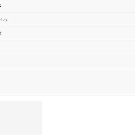
级
-13-2
级