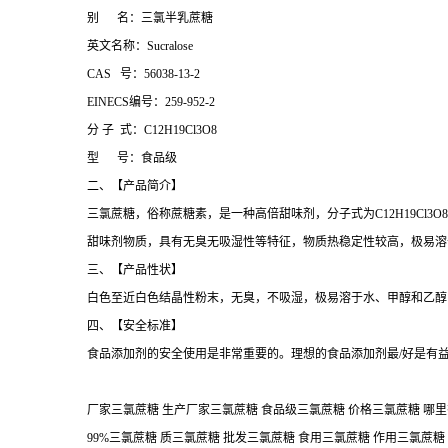
别 名：三氯半乳蔗糖
英文名称：Sucralose
CAS 号：56038-13-2
EINECS编号：259-952-2
分 子 式：C12H19Cl3O8
型 号：食品级
二、【产品简介】
三氯蔗糖，俗称蔗糖素，是一种高倍甜味剂，分子式为C12H19Cl
甜味剂物质，具有无臭无吸湿性等特征，物质热稳定性较高，极易溶
三、【产品性状】
白色至近白色结晶性粉末，无臭，不吸湿，极易溶于水、甲醇和乙醇，微溶于乙
四、【安全标准】
食品添加剂的安全使用是非常重要的。理想的食品添加剂最/好是有
厂家三氯蔗糖 生产厂家三氯蔗糖 食品级三氯蔗糖 价格三氯蔗糖 哪里
99%三氯蔗糖 质三氯蔗糖 批发三氯蔗糖 食用三氯蔗糖 作用三氯蔗糖