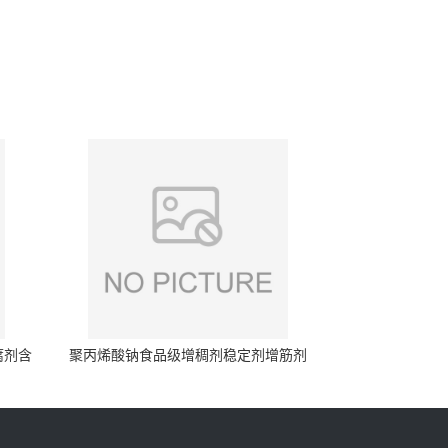
腐剂含
聚丙烯酸钠食品级增稠剂稳定剂增筋剂