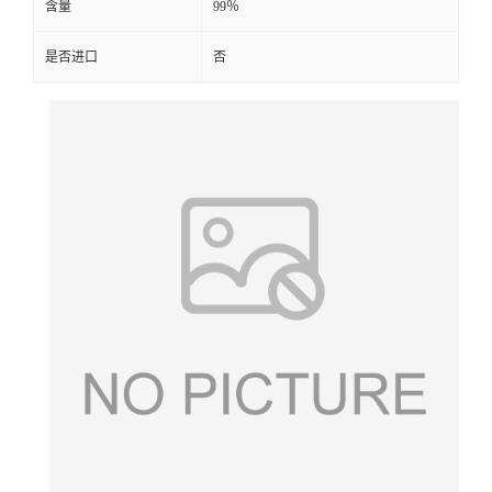
含量
99％
是否进口
否