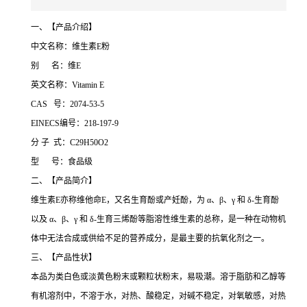
一、【产品介绍】
中文名称：维生素E粉
别 名：维E
英文名称：Vitamin E
CAS 号：2074-53-5
EINECS编号：218-197-9
分 子 式：C29H50O2
型 号：食品级
二、【产品简介】
维生素E亦称维他命E，又名生育酚或产妊酚，为 α、β、γ 和 δ-生育酚
以及 α、β、γ 和 δ-生育三烯酚等脂溶性维生素的总称，是一种在动物机
体中无法合成或供给不足的营养成分，是最主要的抗氧化剂之一。
三、【产品性状】
本品为类白色或淡黄色粉末或颗粒状粉末，易吸潮。溶于脂肪和乙醇等
有机溶剂中，不溶于水，对热、酸稳定，对碱不稳定，对氧敏感，对热