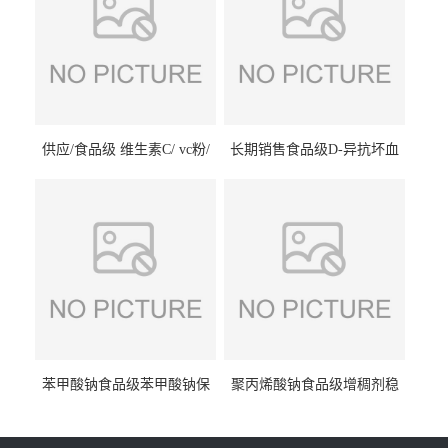
供应/食品级 维生素C/ vc粉/
长期销售食品级D-异抗坏血
抗坏血酸 水溶性抗氧化剂
酸钠食品护色剂防腐剂异VC
钠
苯甲酸钠食品级苯甲酸钠保
聚丙烯酸钠食品级增稠剂稳
鲜剂防腐剂含量99%
定剂增筋剂