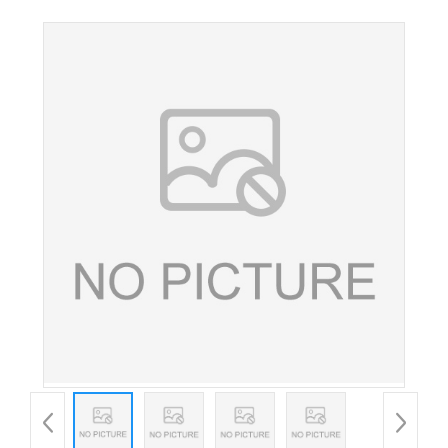
生育酚) 食品级维生素e粉欢迎洽谈