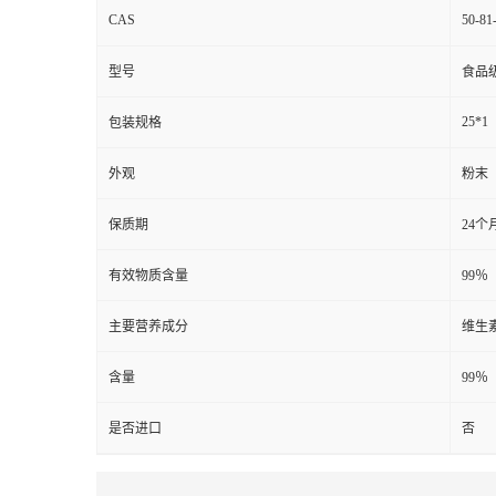
CAS
50-81
型号
食品
25*1
包装规格
外观
粉末
保质期
24个
有效物质含量
99％
主要营养成分
维生
含量
99％
是否进口
否