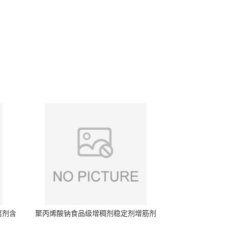
腐剂含
聚丙烯酸钠食品级增稠剂稳定剂增筋剂