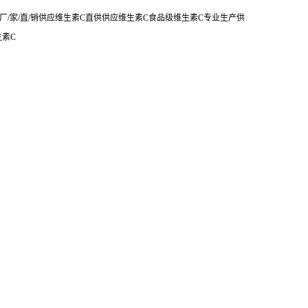
/家/直/销供应维生素C直供供应维生素C食品级维生素C专业生产供
生素C