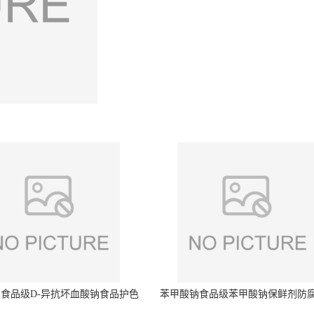
食品级D-异抗坏血酸钠食品护色
苯甲酸钠食品级苯甲酸钠保鲜剂防
剂防腐剂异VC钠
量99%