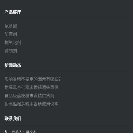
产品展厅
氨基酸
防腐剂
抗氧化剂
酶制剂
新闻动态
影响香精不稳定的因素有哪些？
耐高温杏仁粉末香精源头直供
食品级荔枝粉末香精供货商
耐高温榴莲粉末香精使用说明
联系我们
联系人：蒋文杰