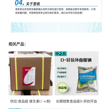
相关产品：
供应/食品级 维生素C/ vc粉/
长期销售食品级D-异抗坏血
抗坏血酸 水溶性抗氧化剂
酸钠食品护色剂防腐剂异VC