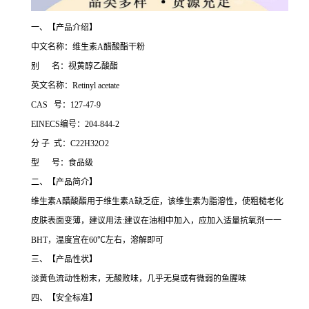
一、【产品介绍】
中文名称：维生素A醋酸酯干粉
别 名：视黄醇乙酸酯
英文名称：Retinyl acetate
CAS 号：127-47-9
EINECS编号：204-844-2
分 子 式：C22H32O2
型 号：食品级
二、【产品简介】
维生素A醋酸酯用于维生素A缺乏症，该维生素为脂溶性，使粗糙老化
皮肤表面变薄，建议用法:建议在油相中加入，应加入适量抗氧剂一一
BHT，温度宜在60℃左右，溶解即可
三、【产品性状】
淡黄色流动性粉末，无酸败味，几乎无臭或有微弱的鱼腥味
四、【安全标准】