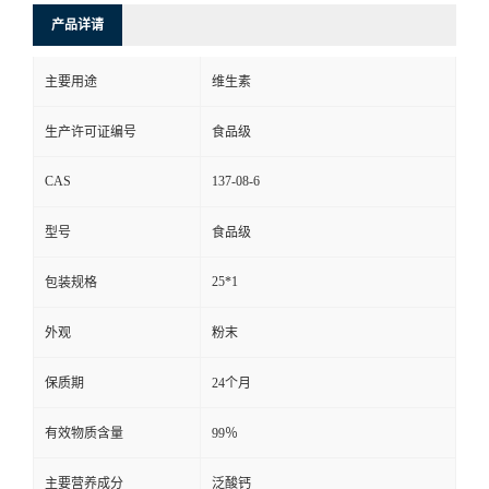
产品详请
主要用途
维生素
生产许可证编号
食品级
CAS
137-08-6
型号
食品级
25*1
包装规格
外观
粉末
保质期
24个月
有效物质含量
99％
主要营养成分
泛酸钙