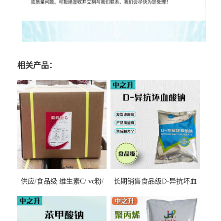
相关产品：
供应/食品级 维生素C/ vc粉/
长期销售食品级D-异抗坏血
抗坏血酸 水溶性抗氧化剂
酸钠食品护色剂防腐剂异VC
钠