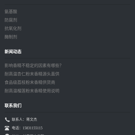
氨基酸
防腐剂
抗氧化剂
酶制剂
新闻动态
影响香精不稳定的因素有哪些？
耐高温杏仁粉末香精源头直供
食品级荔枝粉末香精供货商
耐高温榴莲粉末香精使用说明
联系我们
联系人：蒋文杰
电话：15831155115