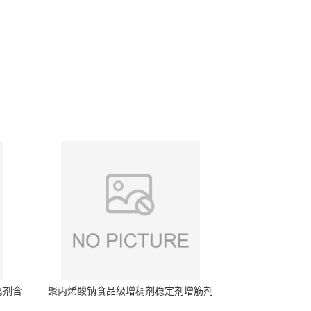
腐剂含
聚丙烯酸钠食品级增稠剂稳定剂增筋剂