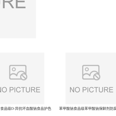
食品级D-异抗坏血酸钠食品护色
苯甲酸钠食品级苯甲酸钠保鲜剂防
剂防腐剂异VC钠
量99%