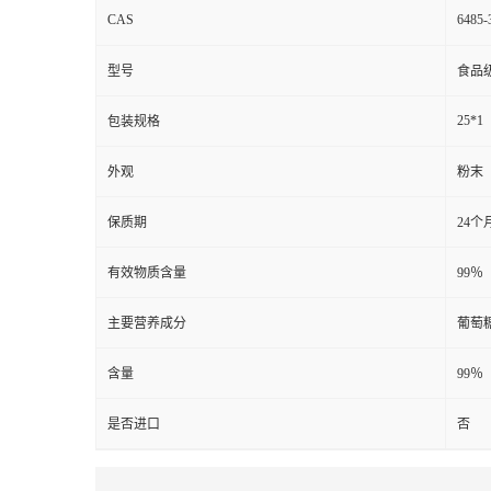
CAS
6485-
型号
食品
25*1
包装规格
外观
粉末
保质期
24个
有效物质含量
99％
主要营养成分
葡萄
含量
99％
是否进口
否