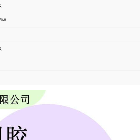
级
70-8
级