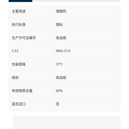
主要用途
增稠剂
执行标准
国标
生产许可证编号
食品级
CAS
9004-53-9
25*1
包装规格
级别
食品级
有效物质含量
99％
是否进口
否