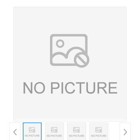
级抗性糊精 水溶性膳食纤维 欢迎洽谈