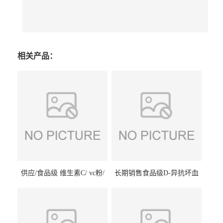
相关产品：
供应/食品级 维生素C/ vc粉/
长期销售食品级D-异抗坏血
抗坏血酸 水溶性抗氧化剂
酸钠食品护色剂防腐剂异VC
钠