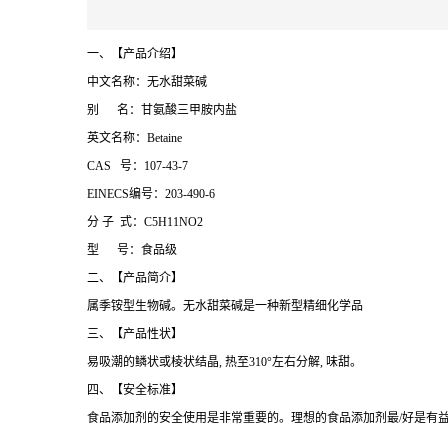
一、【产品介绍】
中文名称：无水甜菜碱
别 名：甘氨酸三甲胺内盐
英文名称：Betaine
CAS 号：107-43-7
EINECS编号：203-490-6
分 子 式：C5H11NO2
型 号：食品级
二、【产品简介】
属季铵型生物碱。无水甜菜碱是一种新型精细化学品
三、【产品性状】
易吸潮的鳞状或棱状结晶, 热至310°左右分解, 味甜。
四、【安全标准】
食品添加剂的安全使用是非常重要的。理想的食品添加剂最/好是有