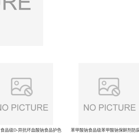
食品级D-异抗坏血酸钠食品护色
苯甲酸钠食品级苯甲酸钠保鲜剂防
剂防腐剂异VC钠
量99%