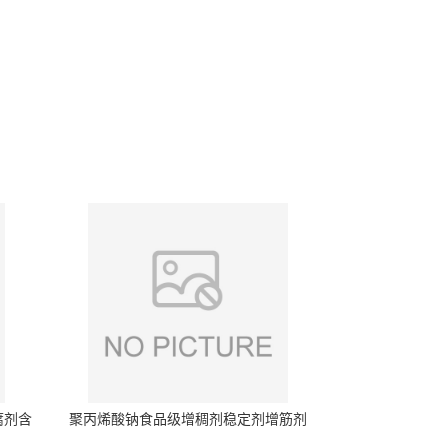
腐剂含
聚丙烯酸钠食品级增稠剂稳定剂增筋剂