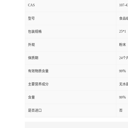
CAS
107-4
型号
食品
25*1
包装规格
外观
粉末
保质期
24个
有效物质含量
99％
主要营养成分
无水
含量
99％
是否进口
否