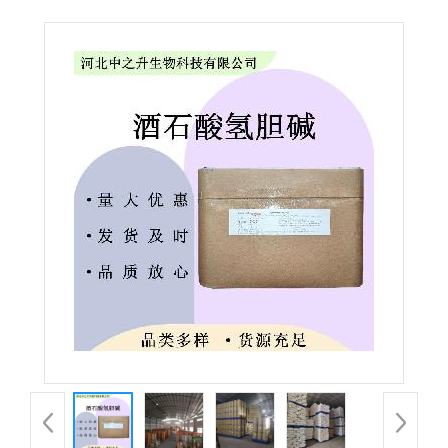
级 酒石酸氢胆碱 营养强化剂 量大价优 酒石酸氢胆碱