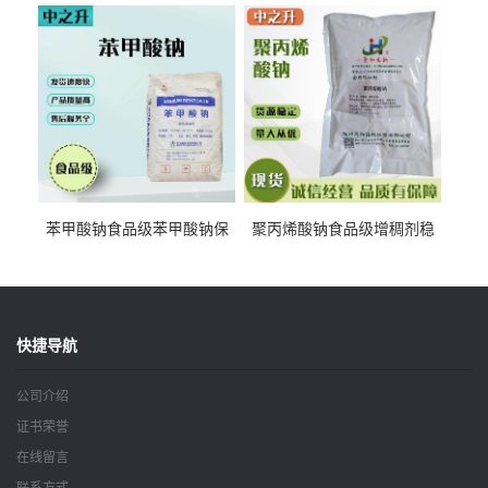
抗坏血酸 水溶性抗氧化剂
酸钠食品护色剂防腐剂异VC
钠
苯甲酸钠食品级苯甲酸钠保
聚丙烯酸钠食品级增稠剂稳
鲜剂防腐剂含量99%
定剂增筋剂
快捷导航
公司介绍
证书荣誉
在线留言