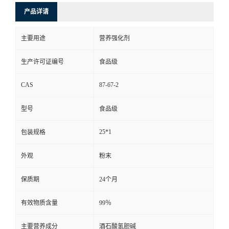
产品详请
主要用途
营养强化剂
生产许可证编号
食品级
CAS
87-67-2
型号
食品级
25*1
包装规格
外观
粉末
保质期
24个月
有效物质含量
99％
主要营养成分
酒石酸氢胆碱