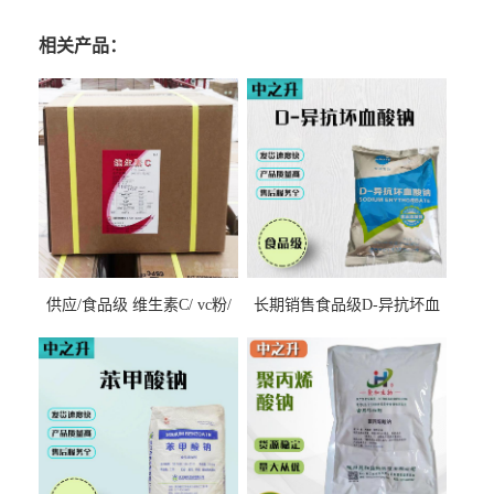
相关产品：
供应/食品级 维生素C/ vc粉/
长期销售食品级D-异抗坏血
抗坏血酸 水溶性抗氧化剂
酸钠食品护色剂防腐剂异VC
钠