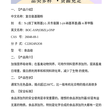
一、【产品介绍】
中文名称：复合氨基酸粉
别 名：N-[叔丁氧羰基]-L-天冬氨酸 1-(4-硝基苯基)酯 4-苯甲酯
英文名称：BOC-ASP(OBZL)-ONP
CAS 号：26048-69-1
分 子 式：C22H24N2O8
型 号：食品级
二、【产品简介】
加强营养吸收等；在畜禽动物饲养，可用作饲料营养添加剂，提高畜禽
日增重，蛋白质利用率和和饲料转化率，减少了生物 的使用。
二、【产品性状】
通常为无色晶体，熔点超过200℃，比一般有机化合物的熔点高很多
四、【安全标准】
食品添加剂的安全使用是非常重要的。理想的食品添加剂最/好是有益
无害的物质。食品添加剂，特别是化学合成的食品添加剂大都有一定的