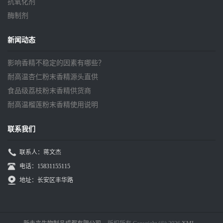
抗氧化剂
酶制剂
新闻动态
影响香精不稳定的因素有哪些？
耐高温杏仁粉末香精源头直供
食品级荔枝粉末香精供货商
耐高温榴莲粉末香精使用说明
联系我们
联系人：蒋文杰
电话：15831155115
地址：长安区丰华路