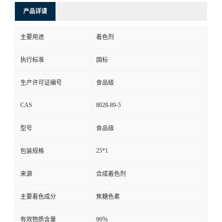
产品详请
主要用途
着色剂
执行标准
国标
生产许可证编号
食品级
CAS
8028-89-5
型号
食品级
25*1
包装规格
来源
合成着色剂
主要着色成分
焦糖色素
有效物质含量
99％