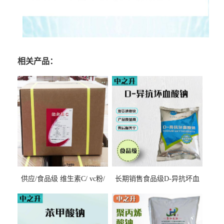
相关产品：
供应/食品级 维生素C/ vc粉/
长期销售食品级D-异抗坏血
抗坏血酸 水溶性抗氧化剂
酸钠食品护色剂防腐剂异VC
钠