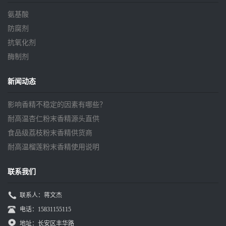
氨基酸
防腐剂
抗氧化剂
酶制剂
新闻动态
影响香精不稳定的因素有哪些？
耐高温杏仁粉末香精源头直供
食品级荔枝粉末香精供货商
耐高温榴莲粉末香精使用说明
联系我们
联系人：蒋文杰
电话：15831155115
地址：长安区丰华路