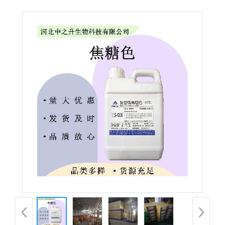
粉末型着色剂 酱油咖啡可乐调色 欢迎咨询