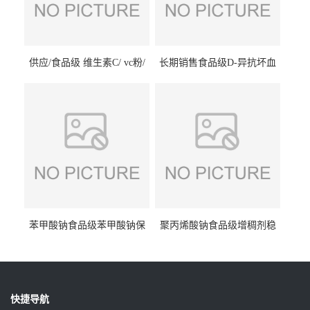
供应/食品级 维生素C/ vc粉/
长期销售食品级D-异抗坏血
抗坏血酸 水溶性抗氧化剂
酸钠食品护色剂防腐剂异VC
钠
苯甲酸钠食品级苯甲酸钠保
聚丙烯酸钠食品级增稠剂稳
鲜剂防腐剂含量99%
定剂增筋剂
快捷导航