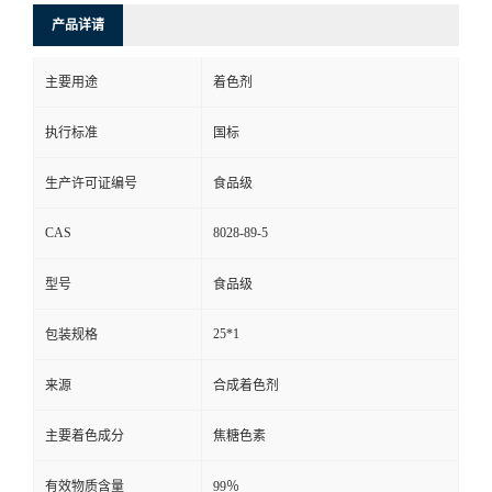
产品详请
主要用途
着色剂
执行标准
国标
生产许可证编号
食品级
CAS
8028-89-5
型号
食品级
25*1
包装规格
来源
合成着色剂
主要着色成分
焦糖色素
有效物质含量
99％