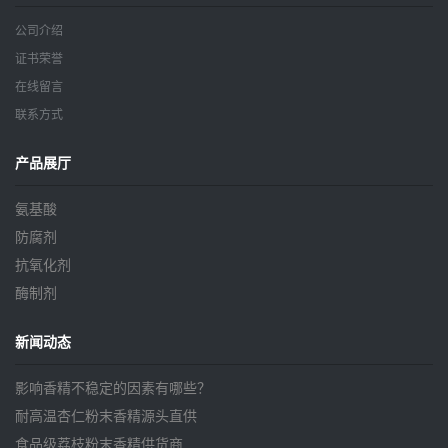
公司介绍
证书荣誉
在线留言
联系方式
产品展厅
氨基酸
防腐剂
抗氧化剂
酶制剂
新闻动态
影响香精不稳定的因素有哪些？
耐高温杏仁粉末香精源头直供
食品级荔枝粉末香精供货商