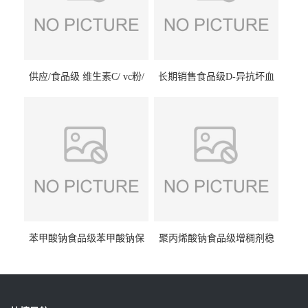
供应/食品级 维生素C/ vc粉/
长期销售食品级D-异抗坏血
抗坏血酸 水溶性抗氧化剂
酸钠食品护色剂防腐剂异VC
钠
苯甲酸钠食品级苯甲酸钠保
聚丙烯酸钠食品级增稠剂稳
鲜剂防腐剂含量99%
定剂增筋剂