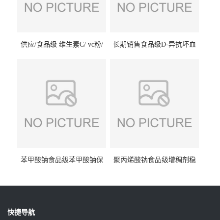
供应/食品级 维生素C/ vc粉/
长期销售食品级D-异抗坏血
抗坏血酸 水溶性抗氧化剂
酸钠食品护色剂防腐剂异VC
钠
苯甲酸钠食品级苯甲酸钠保
聚丙烯酸钠食品级增稠剂稳
鲜剂防腐剂含量99%
定剂增筋剂
快捷导航