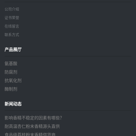
公司介绍
证书荣誉
在线留言
联系方式
产品展厅
氨基酸
防腐剂
抗氧化剂
酶制剂
新闻动态
影响香精不稳定的因素有哪些？
耐高温杏仁粉末香精源头直供
食品级荔枝粉末香精供货商