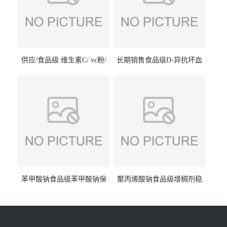
供应/食品级 维生素C/ vc粉/
长期销售食品级D-异抗坏血
抗坏血酸 水溶性抗氧化剂
酸钠食品护色剂防腐剂异VC
钠
苯甲酸钠食品级苯甲酸钠保
聚丙烯酸钠食品级增稠剂稳
鲜剂防腐剂含量99%
定剂增筋剂