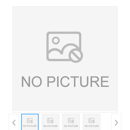
日落色 水溶性桔黄色素 果汁糖果用着色剂