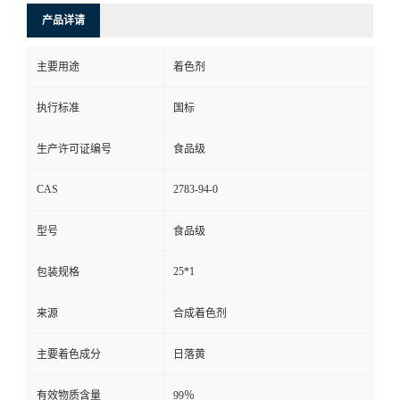
产品详请
主要用途
着色剂
执行标准
国标
生产许可证编号
食品级
CAS
2783-94-0
型号
食品级
25*1
包装规格
来源
合成着色剂
主要着色成分
日落黄
有效物质含量
99％