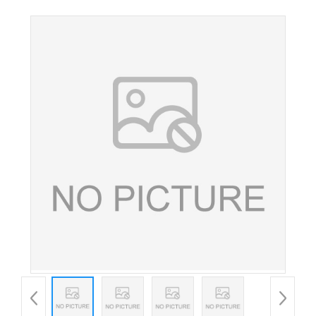
色 红色着色剂 欢迎洽谈