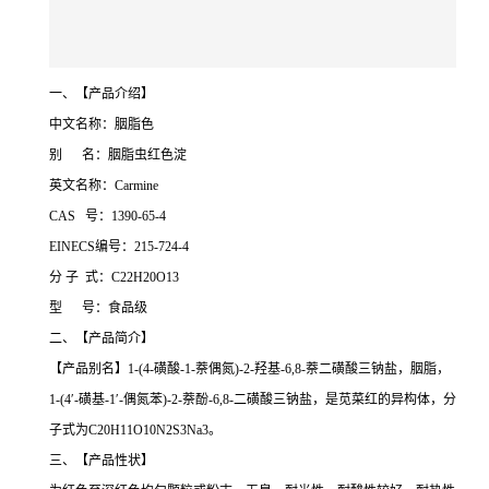
一、【产品介绍】
中文名称：胭脂色
别 名：胭脂虫红色淀
英文名称：Carmine
CAS 号：1390-65-4
EINECS编号：215-724-4
分 子 式：C22H20O13
型 号：食品级
二、【产品简介】
【产品别名】1-(4-磺酸-1-萘偶氮)-2-羟基-6,8-萘二磺酸三钠盐，胭脂，
1-(4′-磺基-1′-偶氮苯)-2-萘酚-6,8-二磺酸三钠盐，是苋菜红的异构体，分
子式为C20H11O10N2S3Na3。
三、【产品性状】