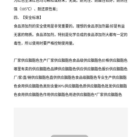
为红色至深红色均匀颗粒或粉末，无臭。耐光性、耐酸性较好，耐热性
强（105℃）、耐还原性差；
四、【安全标准】
食品添加剂的安全使用是非常重要的。理想的食品添加剂最/好是有益
无害的物质。食品添加剂，特别是化学合成的食品添加剂大都有一定的
毒性，所以使用时要严格控制使用量。
厂家供应胭脂色生产厂家供应胭脂色食品级供应胭脂色价格供应胭脂色
哪里有卖的供应胭脂色品牌供应胭脂色供应供应胭脂色报价供应胭脂色
厂/家/直/销供应胭脂色直供供应胭脂色食品级胭脂色专业生产供应胭脂
色食用供应胭脂色类别含量99%供应胭脂色质供应胭脂色批发供应胭脂
色食用供应胭脂色作用供应胭脂色用途供应胭脂色*厂家供应胭脂色