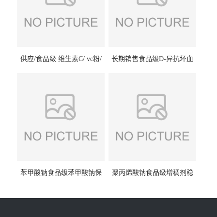
供应/食品级 维生素C/ vc粉/
长期销售食品级D-异抗坏血
抗坏血酸 水溶性抗氧化剂
酸钠食品护色剂防腐剂异VC
钠
苯甲酸钠食品级苯甲酸钠保
聚丙烯酸钠食品级增稠剂稳
鲜剂防腐剂含量99%
定剂增筋剂