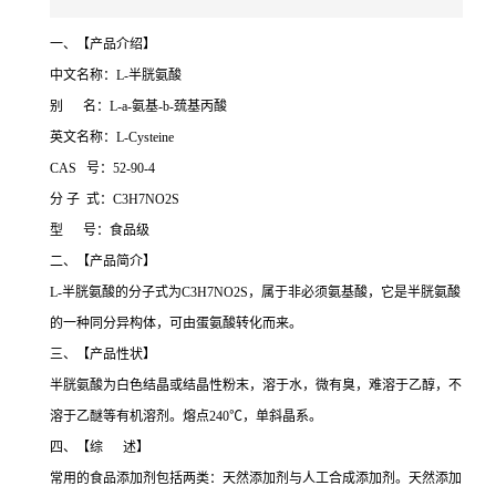
一、【产品介绍】
中文名称：L-半胱氨酸
别 名：L-а-氨基-b-巯基丙酸
英文名称：L-Cysteine
CAS 号：52-90-4
分 子 式：C3H7NO2S
型 号：食品级
二、【产品简介】
L-半胱氨酸的分子式为C3H7NO2S，属于非必须氨基酸，它是半胱氨酸
的一种同分异构体，可由蛋氨酸转化而来。
三、【产品性状】
半胱氨酸为白色结晶或结晶性粉末，溶于水，微有臭，难溶于乙醇，不
溶于乙醚等有机溶剂。熔点240℃，单斜晶系。
四、【综 述】
常用的食品添加剂包括两类：天然添加剂与人工合成添加剂。天然添加