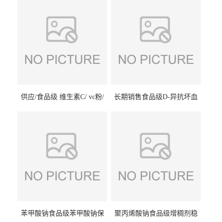
供应/食品级 维生素C/ vc粉/
长期销售食品级D-异抗坏血
抗坏血酸 水溶性抗氧化剂
酸钠食品护色剂防腐剂异VC
钠
苯甲酸钠食品级苯甲酸钠保
聚丙烯酸钠食品级增稠剂稳