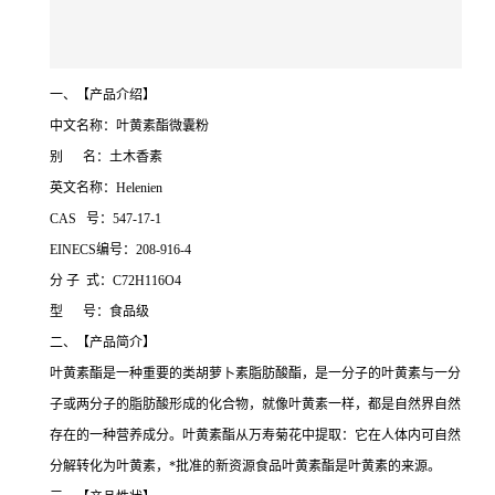
一、【产品介绍】
中文名称：叶黄素酯微囊粉
别 名：土木香素
英文名称：Helenien
CAS 号：547-17-1
EINECS编号：208-916-4
分 子 式：C72H116O4
型 号：食品级
二、【产品简介】
叶黄素酯是一种重要的类胡萝卜素脂肪酸酯，是一分子的叶黄素与一分
子或两分子的脂肪酸形成的化合物，就像叶黄素一样，都是自然界自然
存在的一种营养成分。叶黄素酯从万寿菊花中提取：它在人体内可自然
分解转化为叶黄素，*批准的新资源食品叶黄素酯是叶黄素的来源。