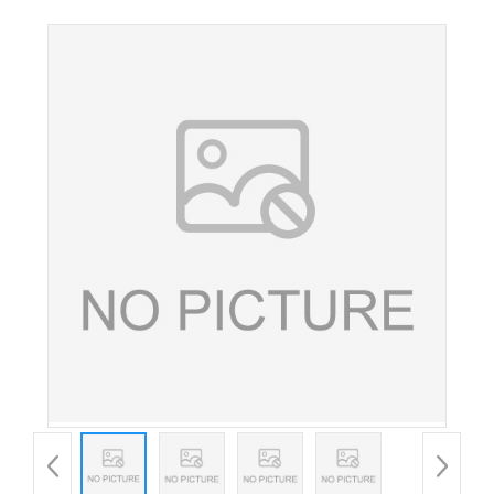
黄 水溶性柠檬色 糖果糕点着色剂 欢迎洽谈