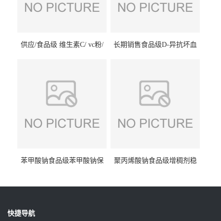
供应/食品级 维生素C/ vc粉/
长期销售食品级D-异抗坏血
抗坏血酸 水溶性抗氧化剂
酸钠食品护色剂防腐剂异VC
钠
苯甲酸钠食品级苯甲酸钠保
聚丙烯酸钠食品级增稠剂稳
鲜剂防腐剂含量99%
定剂增筋剂
快捷导航