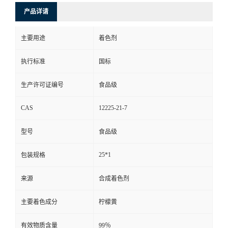
产品详请
主要用途
着色剂
执行标准
国标
生产许可证编号
食品级
CAS
12225-21-7
型号
食品级
25*1
包装规格
来源
合成着色剂
主要着色成分
柠檬黄
有效物质含量
99％