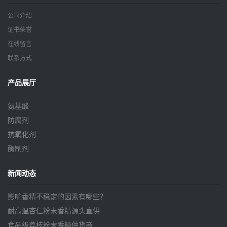
公司介绍
证书荣誉
在线留言
联系方式
产品展厅
氨基酸
防腐剂
抗氧化剂
酶制剂
新闻动态
影响香精不稳定的因素有哪些？
耐高温杏仁粉末香精源头直供
食品级荔枝粉末香精供货商