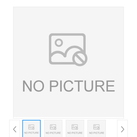
胡萝卜素油悬浮液30%欢迎洽谈