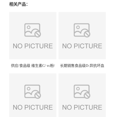
相关产品：
供应/食品级 维生素C/ vc粉/
长期销售食品级D-异抗坏血
抗坏血酸 水溶性抗氧化剂
酸钠食品护色剂防腐剂异VC
钠