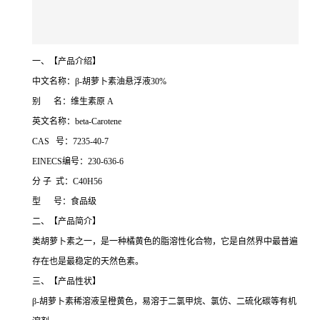
一、【产品介绍】
中文名称：β-胡萝卜素油悬浮液30%
别 名：维生素原 A
英文名称：beta-Carotene
CAS 号：7235-40-7
EINECS编号：230-636-6
分 子 式：C40H56
型 号：食品级
二、【产品简介】
类胡萝卜素之一，是一种橘黄色的脂溶性化合物，它是自然界中最普遍
存在也是最稳定的天然色素。
三、【产品性状】
β-胡萝卜素稀溶液呈橙黄色，易溶于二氯甲烷、氯仿、二硫化碳等有机