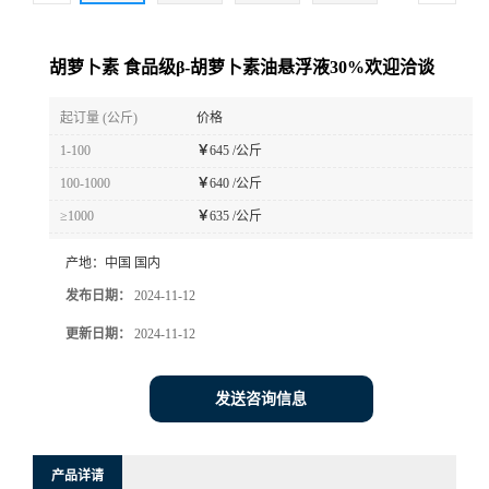
胡萝卜素 食品级β-胡萝卜素油悬浮液30%欢迎洽谈
起订量 (公斤)
价格
1-100
￥
645 /公斤
100-1000
￥
640 /公斤
≥1000
￥
635 /公斤
产地：
中国 国内
发布日期：
2024-11-12
更新日期：
2024-11-12
发送咨询信息
产品详请