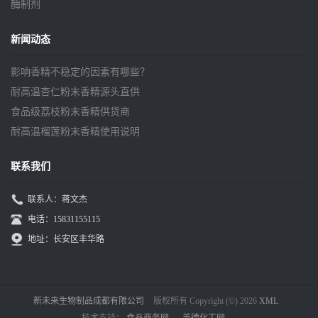
酶制剂
新闻动态
影响香精不稳定的因素有哪些？
耐高温杏仁粉末香精源头直供
食品级荔枝粉末香精供货商
耐高温榴莲粉末香精使用说明
联系我们
联系人：蒋文杰
电话：15831155115
地址：长安区丰华路
新未来生物制品成都有限公司
版权所有 Copyright (©) 2026
XML