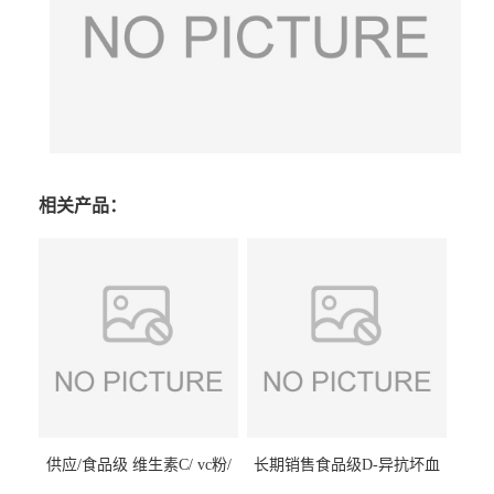
相关产品：
供应/食品级 维生素C/ vc粉/
长期销售食品级D-异抗坏血
抗坏血酸 水溶性抗氧化剂
酸钠食品护色剂防腐剂异VC