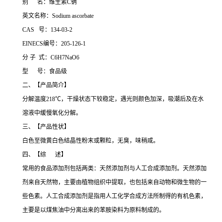
别 名：维生素C钠
英文名称：Sodium ascorbate
CAS 号：134-03-2
EINECS编号：205-126-1
分 子 式：C6H7NaO6
型 号：食品级
二、【产品简介】
分解温度218℃，干燥状态下较稳定，遇光则颜色加深，吸潮后及在水
溶液中缓慢氧化分解。
三、【产品性状】
白色至微黄白色结晶性粉末或颗粒，无臭，味稍咸。
四、【综 述】
常用的食品添加剂包括两类：天然添加剂与人工合成添加剂。天然添加
剂来自天然物，主要由植物组织中提取，也包括来自动物和微生物的一
些色素。人工合成添加剂是指用人工化学合成方法所制得的有机色素，
主要是以煤焦油中分离出来的苯胺染料为原料制成的。