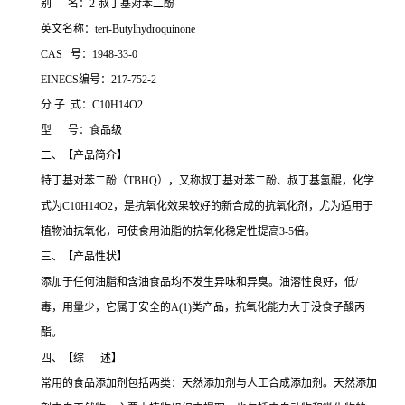
别 名：2-叔丁基对苯二酚
英文名称：tert-Butylhydroquinone
CAS 号：1948-33-0
EINECS编号：217-752-2
分 子 式：C10H14O2
型 号：食品级
二、【产品简介】
特丁基对苯二酚（TBHQ），又称叔丁基对苯二酚、叔丁基氢醌，化学
式为C10H14O2，是抗氧化效果较好的新合成的抗氧化剂，尤为适用于
植物油抗氧化，可使食用油脂的抗氧化稳定性提高3-5倍。
三、【产品性状】
添加于任何油脂和含油食品均不发生异味和异臭。油溶性良好，低/
毒，用量少，它属于安全的A(1)类产品，抗氧化能力大于没食子酸丙
酯。
四、【综 述】
常用的食品添加剂包括两类：天然添加剂与人工合成添加剂。天然添加