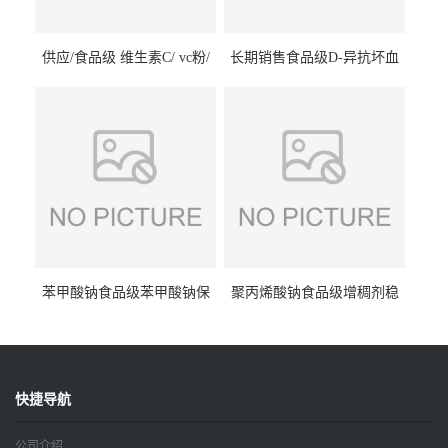
供应/食品级 维生素C/ vc粉/
长期销售食品级D-异抗坏血
抗坏血酸 水溶性抗氧化剂
酸钠食品护色剂防腐剂异VC
钠
苯甲酸钠食品级苯甲酸钠保
聚丙烯酸钠食品级增稠剂稳
鲜剂防腐剂含量99%
定剂增筋剂
快捷导航
公司介绍