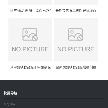
供应/食品级 维生素C/ vc粉/
长期销售食品级D-异抗坏血
抗坏血酸 水溶性抗氧化剂
酸钠食品护色剂防腐剂异VC
钠
苯甲酸钠食品级苯甲酸钠保
聚丙烯酸钠食品级增稠剂稳
鲜剂防腐剂含量99%
定剂增筋剂
快捷导航
公司介绍