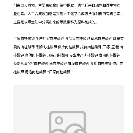
剂来自天然物，主要由植物组织中提取，也包括来自动物和微生物的一
些色素。人工合成添加剂是指用人工化学合成方法所制得的有机色素，
主要是以煤焦油中分离出来的苯胺染料为原料制成的。
厂家肉桂酸钾 生产厂家肉桂酸钾 食品级肉桂酸钾 价格肉桂酸钾 哪里有
卖的肉桂酸钾 品牌肉桂酸钾 供应肉桂酸钾 报价肉桂酸钾 厂/家/直/销肉
桂酸钾 直供肉桂酸钾 现货肉桂酸钾 专业生产肉桂酸钾 食用肉桂酸钾
类别含量99%肉桂酸钾 质肉桂酸钾 批发肉桂酸钾 食用肉桂酸钾 作用肉
桂酸钾 用途肉桂酸钾 *厂家肉桂酸钾