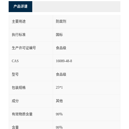
产品详请
主要用途
防腐剂
执行标准
国标
生产许可证编号
食品级
CAS
16089-48-8
型号
食品级
25*1
包装规格
成分
其他
有效物质含量
99％
含量
99％