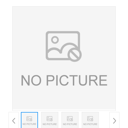
肉桂酸钾 酱腌菜面制品防腐剂 香精香料