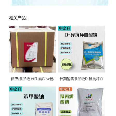
相关产品：
供应/食品级 维生素C/ vc粉/
长期销售食品级D-异抗坏血
抗坏血酸 水溶性抗氧化剂
酸钠食品护色剂防腐剂异VC
钠