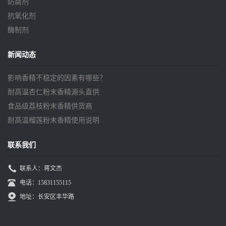
防腐剂
抗氧化剂
酶制剂
新闻动态
影响香精不稳定的因素有哪些？
耐高温杏仁粉末香精源头直供
食品级荔枝粉末香精供货商
耐高温榴莲粉末香精使用说明
联系我们
联系人：蒋文杰
电话：15831155115
地址：长安区丰华路