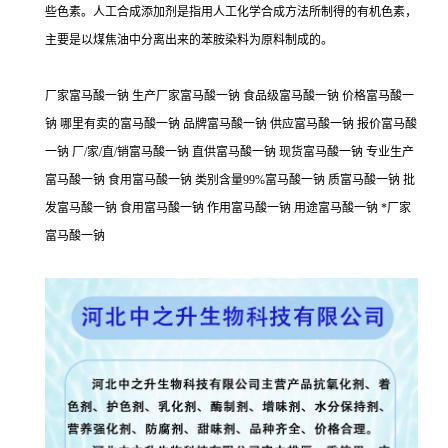
些色素。人工合成添加剂是指用人工化学合成方法所制得的有机色素，
主要是以煤焦油中分离出来的苯胺染料为原料制成的。
厂家富马酸一钠 生产厂家富马酸一钠 食品级富马酸一钠 价格富马酸一
钠 哪里有卖的富马酸一钠 品牌富马酸一钠 供应富马酸一钠 报价富马酸
一钠 厂/家/直/销富马酸一钠 直供富马酸一钠 现货富马酸一钠 专业生产
富马酸一钠 食用富马酸一钠 类别含量99%富马酸一钠 质富马酸一钠 批
发富马酸一钠 食用富马酸一钠 作用富马酸一钠 用途富马酸一钠 *厂家
富马酸一钠