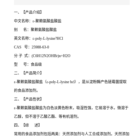
一、【产品介绍】
中文名称：ε-聚赖氨酸盐酸盐
别 名：聚赖氨酸盐酸盐
英文名称：ε-poly-L-lysine?HCl
CAS 号：25988-63-0
分 子 式：(C6H12N2OHBr)n+H2O
型 号：食品级
二、【产品简介】
ε-聚赖氨酸盐酸盐（ε-poly-L-lysine hcl），是从淀粉酶产色链霉菌提取
的食品添加剂。
三、【产品性状】
ε-聚赖氨酸盐酸盐为白色淡黄色粉末，吸湿性强，它易溶于水，微溶于
乙醇，但不溶于乙酸乙酯、等有机溶剂。
四、【综 述】
常用的食品添加剂包括两类：天然添加剂与人工合成添加剂。天然添加