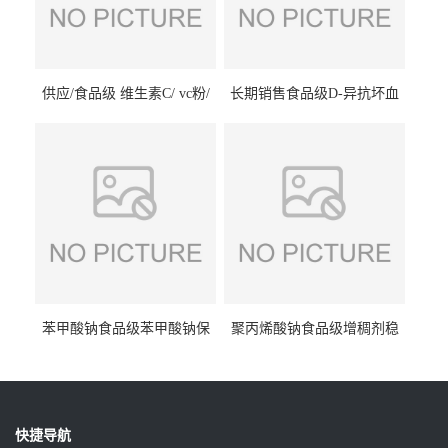
供应/食品级 维生素C/ vc粉/
长期销售食品级D-异抗坏血
抗坏血酸 水溶性抗氧化剂
酸钠食品护色剂防腐剂异VC
钠
苯甲酸钠食品级苯甲酸钠保
聚丙烯酸钠食品级增稠剂稳
鲜剂防腐剂含量99%
定剂增筋剂
快捷导航