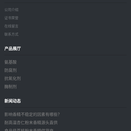
公司介绍
证书荣誉
在线留言
联系方式
产品展厅
氨基酸
防腐剂
抗氧化剂
酶制剂
新闻动态
影响香精不稳定的因素有哪些？
耐高温杏仁粉末香精源头直供
食品级荔枝粉末香精供货商