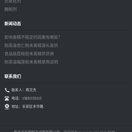
抗氧化剂
酶制剂
新闻动态
影响香精不稳定的因素有哪些？
耐高温杏仁粉末香精源头直供
食品级荔枝粉末香精供货商
耐高温榴莲粉末香精使用说明
联系我们
联系人：蒋文杰
电话：15831155115
地址：长安区丰华路