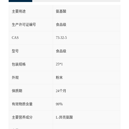
主要用途
氨基酸
生产许可证编号
食品级
CAS
73-32-5
型号
食品级
25*1
包装规格
外观
粉末
保质期
24个月
有效物质含量
99％
主要营养成分
L-异亮氨酸