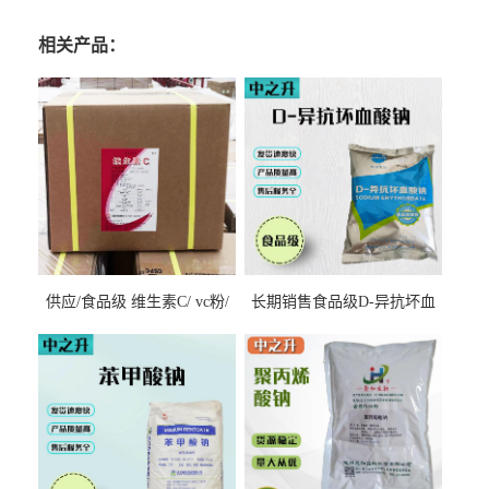
相关产品：
供应/食品级 维生素C/ vc粉/
长期销售食品级D-异抗坏血
抗坏血酸 水溶性抗氧化剂
酸钠食品护色剂防腐剂异VC
钠