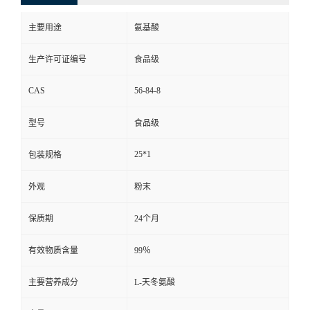
主要用途
氨基酸
生产许可证编号
食品级
CAS
56-84-8
型号
食品级
25*1
包装规格
外观
粉末
保质期
24个月
有效物质含量
99％
主要营养成分
L-天冬氨酸