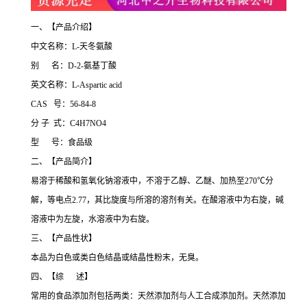
一、【产品介绍】
中文名称：L-天冬氨酸
别 名：D-2-氨基丁酸
英文名称：L-Aspartic acid
CAS 号：56-84-8
分 子 式：C4H7NO4
型 号：食品级
二、【产品简介】
易溶于稀酸和氢氧化钠溶液中，不溶于乙醇、乙醚、加热至270℃分
解，等电点2.77，其比旋度与所溶的溶剂有关。在酸溶液中为右旋，碱
溶液中为左旋，水溶液中为右旋。
三、【产品性状】
本品为白色或类白色结晶或结晶性粉末，无臭。
四、【综 述】
常用的食品添加剂包括两类：天然添加剂与人工合成添加剂。天然添加