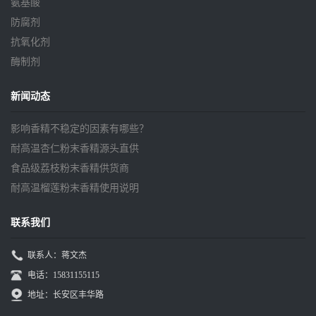
氨基酸
防腐剂
抗氧化剂
酶制剂
新闻动态
影响香精不稳定的因素有哪些？
耐高温杏仁粉末香精源头直供
食品级荔枝粉末香精供货商
耐高温榴莲粉末香精使用说明
联系我们
联系人：蒋文杰
电话：15831155115
地址：长安区丰华路