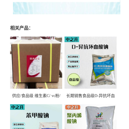
相关产品：
供应/食品级 维生素C/ vc粉/
长期销售食品级D-异抗坏血
抗坏血酸 水溶性抗氧化剂
酸钠食品护色剂防腐剂异VC
钠