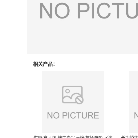
相关产品：
供应/食品级 维生素C/ vc粉/抗坏血酸 水溶
长期销售