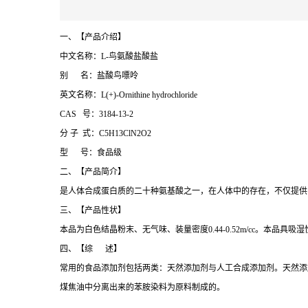
一、【产品介绍】
中文名称：L-鸟氨酸盐酸盐
别 名：盐酸鸟嘌呤
英文名称：L(+)-Ornithine hydrochloride
CAS 号：3184-13-2
分 子 式：C5H13ClN2O2
型 号：食品级
二、【产品简介】
是人体合成蛋白质的二十种氨基酸之一，在人体中的存在，不仅提供
三、【产品性状】
本品为白色结晶粉末、无气味、装量密度0.44-0.52m/cc。本品
四、【综 述】
常用的食品添加剂包括两类：天然添加剂与人工合成添加剂。天然添
煤焦油中分离出来的苯胺染料为原料制成的。