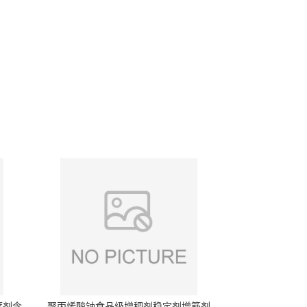
腐剂含
聚丙烯酸钠食品级增稠剂稳定剂增筋剂