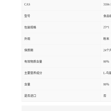
CAS
3184-
型号
食品
25*1
包装规格
外观
粉末
保质期
24个
有效物质含量
99％
主要营养成分
L-
含量
99％
是否进口
否