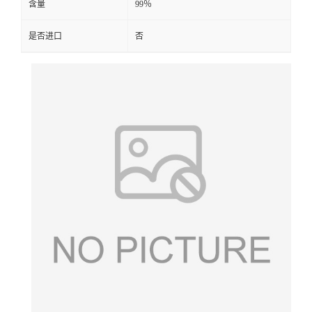
含量
99％
是否进口
否