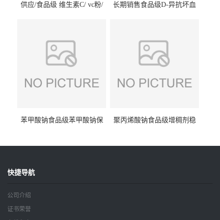
供应/食品级 维生素C/ vc粉/
长期销售食品级D-异抗坏血
抗坏血酸 水溶性抗氧化剂
酸钠食品护色剂防腐剂异VC
钠
苯甲酸钠食品级苯甲酸钠保
聚丙烯酸钠食品级增稠剂稳
鲜剂防腐剂含量99%
定剂增筋剂
快捷导航
公司介绍
证书荣誉