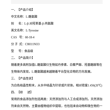
一、【产品介绍】
中文名称：L-酪氨酸
别 名：L-β-对羟苯基-β-丙氨酸
英文名称：L-Tyrosine
CAS 号：60-18-4
分 子 式：C9H11NO3
型 号：食品级
二、【产品简介】
随着更多高附加值L-酪氨酸衍生物如丹参素、白藜芦醇、羟基酪醇等在
生物体内发现，L-酪氨酸越来越朝着平台型化合物的方向发展。
三、【产品性状】
为白色结晶性粉末，从水中结晶为针状或片状体。相对密度1.456(20℃)
四、【综 述】
常用的食品添加剂包括两类：天然添加剂与人工合成添加剂。天然添加
剂来自天然物，主要由植物组织中提取，也包括来自动物和微生物的一