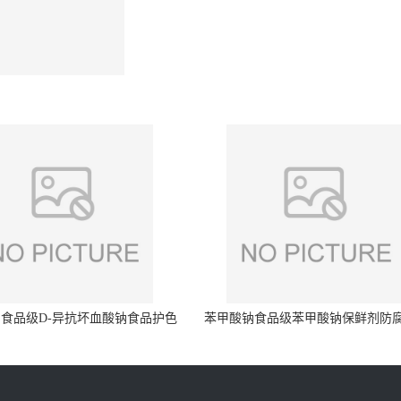
食品级D-异抗坏血酸钠食品护色
苯甲酸钠食品级苯甲酸钠保鲜剂防
剂防腐剂异VC钠
量99%