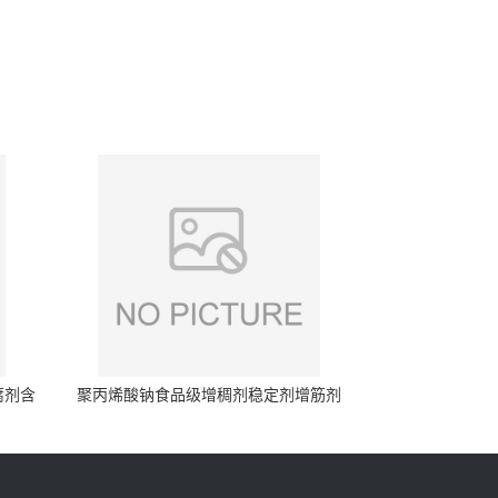
腐剂含
聚丙烯酸钠食品级增稠剂稳定剂增筋剂