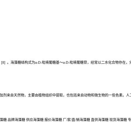
8] 。海藻糖结构式为α-D-吡喃葡糖基～α-D-吡喃葡糖苷，经常以二水化合物存在，分子式
加剂来自天然物，主要由植物组织中提取，也包括来自动物和微生物的一些色素。人
糖 品牌海藻糖 供应海藻糖 报价海藻糖 厂/家/直/销海藻糖 直供海藻糖 现货海藻糖 