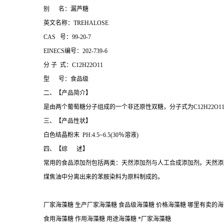
别 名：漏芦糖
英文名称：TREHALOSE
CAS 号：99-20-7
EINECS编号：202-739-6
分 子 式：C12H22O11
型 号：食品级
二、【产品简介】
是由两个葡萄糖分子组成的一个非还原性双糖，分子式为C12H22O11 [
三、【产品性状】
白色结晶粉末 PH:4.5~6.5(30％溶液)
四、【综 述】
常用的食品添加剂包括两类：天然添加剂与人工合成添加剂。天然添
煤焦油中分离出来的苯胺染料为原料制成的。
厂家海藻糖 生产厂家海藻糖 食品级海藻糖 价格海藻糖 哪里有卖的海藻
食用海藻糖 作用海藻糖 用途海藻糖 *厂家海藻糖