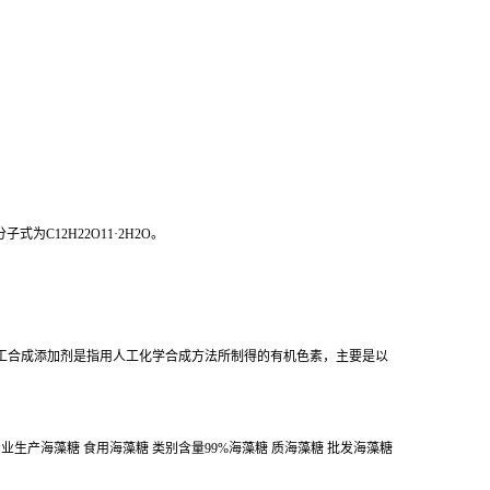
为C12H22O11·2H2O。
工合成添加剂是指用人工化学合成方法所制得的有机色素，主要是以
专业生产海藻糖 食用海藻糖 类别含量99%海藻糖 质海藻糖 批发海藻糖