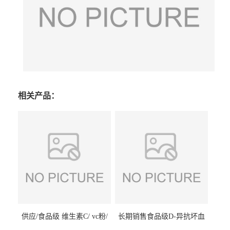
相关产品：
供应/食品级 维生素C/ vc粉/
长期销售食品级D-异抗坏血
抗坏血酸 水溶性抗氧化剂
酸钠食品护色剂防腐剂异VC