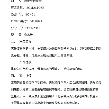
别 名：异麦芽低聚糖
英文名称：ISOMALTOSE
CAS 号：499-40-1
EINECS编号：207-879-1
分 子 式：C12H22O11
型 号：食品级
二、【产品简介】
它是淀粉糖的一种，主要成分为葡萄糖分子间以α-1 ，6糖苷键结合的异
麦芽糖、潘糖、异麦芽三糖及四糖以上的低聚糖。
三、【产品性状】
呈现为白色粉末状，带有淡淡的甜味，口感绵软似白糖。
四、【综 述】
常用的食品添加剂包括两类：天然添加剂与人工合成添加剂。天然添加
剂来自天然物，主要由植物组织中提取，也包括来自动物和微生物的一
些色素。人工合成添加剂是指用人工化学合成方法所制得的有机色素，
主要是以煤焦油中分离出来的苯胺染料为原料制成的。